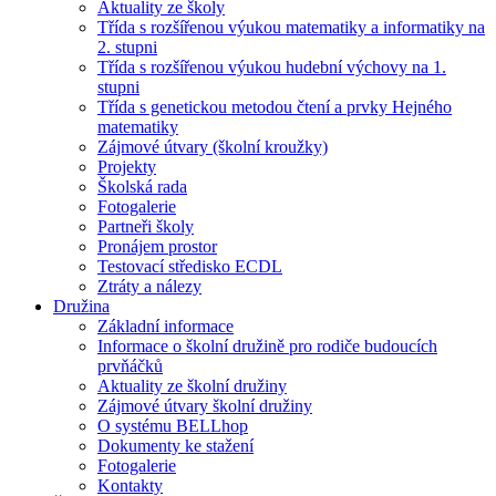
Aktuality ze školy
Třída s rozšířenou výukou matematiky a informatiky na
2. stupni
Třída s rozšířenou výukou hudební výchovy na 1.
stupni
Třída s genetickou metodou čtení a prvky Hejného
matematiky
Zájmové útvary (školní kroužky)
Projekty
Školská rada
Fotogalerie
Partneři školy
Pronájem prostor
Testovací středisko ECDL
Ztráty a nálezy
Družina
Základní informace
Informace o školní družině pro rodiče budoucích
prvňáčků
Aktuality ze školní družiny
Zájmové útvary školní družiny
O systému BELLhop
Dokumenty ke stažení
Fotogalerie
Kontakty