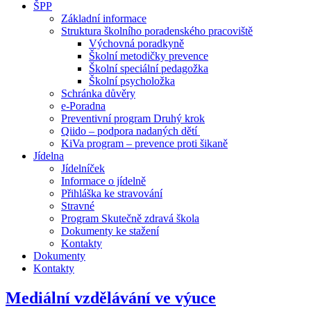
ŠPP
Základní informace
Struktura školního poradenského pracoviště
Výchovná poradkyně
Školní metodičky prevence
Školní speciální pedagožka
Školní psycholožka
Schránka důvěry
e-Poradna
Preventivní program Druhý krok
Qiido – podpora nadaných dětí
KiVa program – prevence proti šikaně
Jídelna
Jídelníček
Informace o jídelně
Přihláška ke stravování
Stravné
Program Skutečně zdravá škola
Dokumenty ke stažení
Kontakty
Dokumenty
Kontakty
Mediální vzdělávání ve výuce