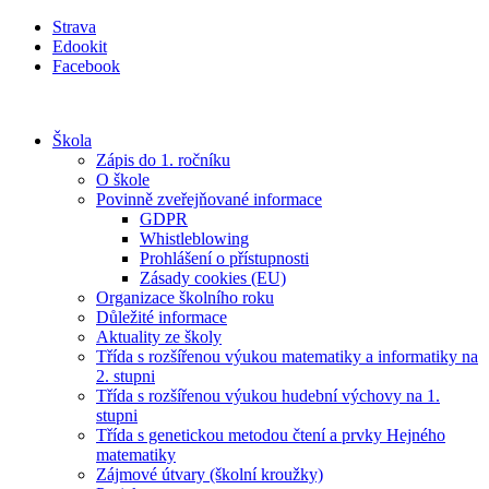
Přejít
Strava
k
Edookit
obsahu
Facebook
Škola
Zápis do 1. ročníku
O škole
Povinně zveřejňované informace
GDPR
Whistleblowing
Prohlášení o přístupnosti
Zásady cookies (EU)
Organizace školního roku
Důležité informace
Aktuality ze školy
Třída s rozšířenou výukou matematiky a informatiky na
2. stupni
Třída s rozšířenou výukou hudební výchovy na 1.
stupni
Třída s genetickou metodou čtení a prvky Hejného
matematiky
Zájmové útvary (školní kroužky)