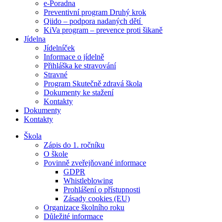
e-Poradna
Preventivní program Druhý krok
Qiido – podpora nadaných dětí
KiVa program – prevence proti šikaně
Jídelna
Jídelníček
Informace o jídelně
Přihláška ke stravování
Stravné
Program Skutečně zdravá škola
Dokumenty ke stažení
Kontakty
Dokumenty
Kontakty
Škola
Zápis do 1. ročníku
O škole
Povinně zveřejňované informace
GDPR
Whistleblowing
Prohlášení o přístupnosti
Zásady cookies (EU)
Organizace školního roku
Důležité informace