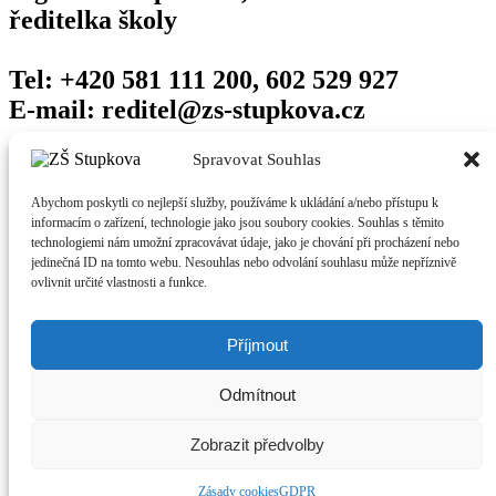
ředitelka školy
Tel: +420 581 111 200, 602 529 927
E-mail: reditel@zs-stupkova.cz
Odkazy
Spravovat Souhlas
Abychom poskytli co nejlepší služby, používáme k ukládání a/nebo přístupu k
Edookit (pro rodiče)
informacím o zařízení, technologie jako jsou soubory cookies. Souhlas s těmito
Edookit (pro učitele)
technologiemi nám umožní zpracovávat údaje, jako je chování při procházení nebo
Vzdálená plocha
jedinečná ID na tomto webu. Nesouhlas nebo odvolání souhlasu může nepříznivě
Vzdálená podpora
ovlivnit určité vlastnosti a funkce.
Facebook
Kontakty na zaměstnance školy
Příjmout
Jídelna
Odmítnout
Přihlášení/odhlášení stravy
Jídelníček
Zobrazit předvolby
© 2026 Základní škola Olomouc, Stupkova 16
Zásady cookies
GDPR