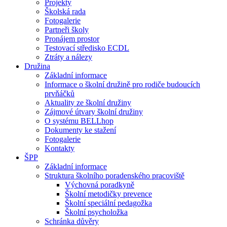
Projekty
Školská rada
Fotogalerie
Partneři školy
Pronájem prostor
Testovací středisko ECDL
Ztráty a nálezy
Družina
Základní informace
Informace o školní družině pro rodiče budoucích
prvňáčků
Aktuality ze školní družiny
Zájmové útvary školní družiny
O systému BELLhop
Dokumenty ke stažení
Fotogalerie
Kontakty
ŠPP
Základní informace
Struktura školního poradenského pracoviště
Výchovná poradkyně
Školní metodičky prevence
Školní speciální pedagožka
Školní psycholožka
Schránka důvěry