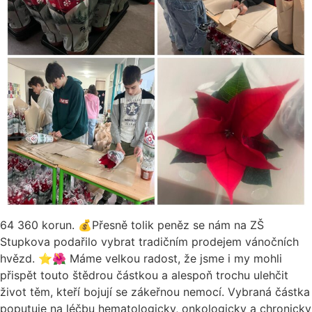
64 360 korun. 💰Přesně tolik peněz se nám na ZŠ
Stupkova podařilo vybrat tradičním prodejem vánočních
hvězd. ⭐🌺 Máme velkou radost, že jsme i my mohli
přispět touto štědrou částkou a alespoň trochu ulehčit
život těm, kteří bojují se zákeřnou nemocí. Vybraná částka
poputuje na léčbu hematologicky, onkologicky a chronicky