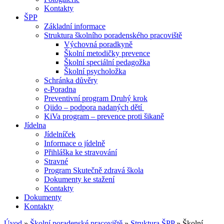
Kontakty
ŠPP
Základní informace
Struktura školního poradenského pracoviště
Výchovná poradkyně
Školní metodičky prevence
Školní speciální pedagožka
Školní psycholožka
Schránka důvěry
e-Poradna
Preventivní program Druhý krok
Qiido – podpora nadaných dětí
KiVa program – prevence proti šikaně
Jídelna
Jídelníček
Informace o jídelně
Přihláška ke stravování
Stravné
Program Skutečně zdravá škola
Dokumenty ke stažení
Kontakty
Dokumenty
Kontakty
Úvod
»
Školní poradenské pracoviště
»
Struktura ŠPP
»
Školní