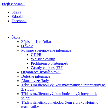
Přejít k obsahu
Strava
Edookit
Facebook
Škola
Zápis do 1. ročníku
O škole
Povinně zveřejňované informace
GDPR
Whistleblowing
Prohlášení o přístupnosti
Zásady cookies (EU)
Organizace školního roku
Důležité informace
Aktuality ze školy
Třída s rozšířenou výukou matematiky a informatiky na
2. stupni
Třída s rozšířenou výukou hudební výchovy na 1.
stupni
Třída s genetickou metodou čtení a prvky Hejného
matematiky