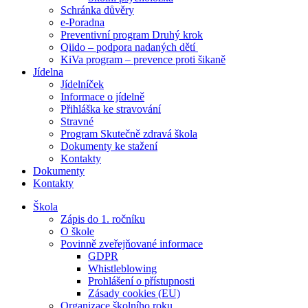
Schránka důvěry
e-Poradna
Preventivní program Druhý krok
Qiido – podpora nadaných dětí
KiVa program – prevence proti šikaně
Jídelna
Jídelníček
Informace o jídelně
Přihláška ke stravování
Stravné
Program Skutečně zdravá škola
Dokumenty ke stažení
Kontakty
Dokumenty
Kontakty
Škola
Zápis do 1. ročníku
O škole
Povinně zveřejňované informace
GDPR
Whistleblowing
Prohlášení o přístupnosti
Zásady cookies (EU)
Organizace školního roku