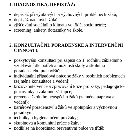
DIAGNOSTIKA, DEPISTÁŽ:
depistáž při výukových a výchovných problémech žáků;
depistáž nadaných žáků;
zjišťování sociálního klimatu ve třídě, sociometrie;
screening, ankety, dotazníky ve škole.
KONZULTAČNÍ, PORADENSKÉ A INTERVENČNÍ
ČINNOSTI:
poskytování konzultací při zápisu do 1. ročníku základního
vzdělávání dle potřeb a možností školy a školního
poradenského pracoviště;
individuální případová práce se žáky v osobních problémech
(zejména konzultace a vedení);
krizová intervence a zpracování krize pro žáky, pedagogické
pracovníky a zákonné zástupce;
prevence školního neúspěchu žáků (zejména náprava a
vedení);
kariérové poradenství u žáků ve spolupráci s výchovnou
poradkyní;
techniky a hygiena učení pro žáky;
skupinová a komunitní práce s žáky;
podílí se na koordinaci preventivní práce ve třídě;