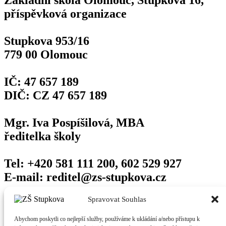
příspěvková organizace
Stupkova 953/16
779 00 Olomouc
IČ: 47 657 189
DIČ: CZ 47 657 189
Mgr. Iva Pospíšilová, MBA
ředitelka školy
Tel: +420 581 111 200, 602 529 927
E-mail: reditel@zs-stupkova.cz
Odkazy
Spravovat Souhlas
Abychom poskytli co nejlepší služby, používáme k ukládání a/nebo přístupu k
Edookit (pro rodiče)