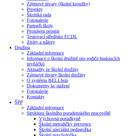
Zájmové útvary (školní kroužky)
Projekty
Školská rada
Fotogalerie
Partneři školy
Pronájem prostor
Testovací středisko ECDL
Ztráty a nálezy
Družina
Základní informace
Informace o školní družině pro rodiče budoucích
prvňáčků
Aktuality ze školní družiny
Zájmové útvary školní družiny
O systému BELLhop
Dokumenty ke stažení
Fotogalerie
Kontakty
ŠPP
Základní informace
Struktura školního poradenského pracoviště
Výchovná poradkyně
Školní metodičky prevence
Školní speciální pedagožka
Školní psycholožka