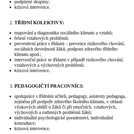
podpůrné skupiny;
krizová intervence.
TŘÍDNÍ KOLEKTIVY:
mapování a diagnostika sociálního klimatu a vztahů;
řešení vztahových problémů;
preventivní práce s třídami – prevence rizikového chování,
sociálních dovedností žáků, podpora zdravého třídního
klimatu apod.;
intervenční práce se třídami v případě rizikového chování,
vztahových a výchovných problémů;
krizová intervence.
PEDAGOGIČTÍ PRACOVNÍCI:
spolupráce s třídními učiteli, pedagogy, asistenty pedagoga,
zejména při podpoře zdravého školního klimatu, v oblasti
výukových obtíží u žáků či při emočních, vztahových,
výchovných a rodinných problémů žáků;
individuální psychologické poradenství, individuální
konzultace;
krizová intervence.