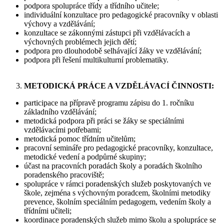
podpora spolupráce třídy a třídního učitele;
individuální konzultace pro pedagogické pracovníky v oblasti
výchovy a vzdělávání;
konzultace se zákonnými zástupci při vzdělávacích a
výchovných problémech jejich dětí;
podpora pro dlouhodobě selhávající žáky ve vzdělávání;
podpora při řešení multikulturní problematiky.
METODICKÁ PRÁCE A VZDĚLÁVACÍ ČINNOSTI:
participace na přípravě programu zápisu do 1. ročníku
základního vzdělávání;
metodická podpora při práci se žáky se speciálními
vzdělávacími potřebami;
metodická pomoc třídním učitelům;
pracovní semináře pro pedagogické pracovníky, konzultace,
metodické vedení a podpůrné skupiny;
účast na pracovních poradách školy a poradách školního
poradenského pracoviště;
spolupráce v rámci poradenských služeb poskytovaných ve
škole, zejména s výchovným poradcem, školními metodiky
prevence, školním speciálním pedagogem, vedením školy a
třídními učiteli;
koordinace poradenských služeb mimo školu a spolupráce se