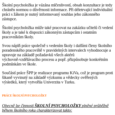
Školní psycholožka je vázána mlčenlivostí, obsah konzultace je tedy
chráněn normou o důvěrnosti informace. Při déletrvající individuální
práci s žákem je nutný informovaný souhlas jeho zákonného
zástupce.
Školní psycholožka může také pracovat na zakázku učitelů či vedení
školy a je také k dispozici zákonným zástupcům i ostatním
pracovníkům školy.
Svou náplň práce společně s vedením školy i dalšími členy školního
poradenského pracoviště v pravidelných intervalech vyhodnocuje a
upravuje na základě požadavků všech aktérů
výchovně‑vzdělávacího procesu a popř. přizpůsobuje konkrétním
podmínkám ve škole.
Součástí práce ŠPP je realizace programu KiVa, což je program proti
šikaně vyvinutý na základě výzkumu a vědecky ověřených
výsledků, který vytvořila Univerzita v Turku.
PRÁCE ŠKOLNÍ PSYCHOLOŽKY
Obecně lze činnosti
ŠKOLNÍ PSYCHOLOŽKY
plněné průběžně
během školního roku charakterizovat takto: