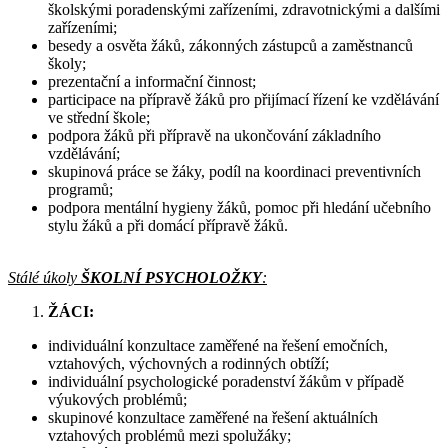
školskými poradenskými zařízeními, zdravotnickými a dalšími
zařízeními;
besedy a osvěta žáků, zákonných zástupců a zaměstnanců
školy;
prezentační a informační činnost;
participace na přípravě žáků pro přijímací řízení ke vzdělávání
ve střední škole;
podpora žáků při přípravě na ukončování základního
vzdělávání;
skupinová práce se žáky, podíl na koordinaci preventivních
programů;
podpora mentální hygieny žáků, pomoc při hledání učebního
stylu žáků a při domácí přípravě žáků.
Stálé úkoly
ŠKOLNÍ PSYCHOLOŽKY
:
ŽÁCI:
individuální konzultace zaměřené na řešení emočních,
vztahových, výchovných a rodinných obtíží;
individuální psychologické poradenství žákům v případě
výukových problémů;
skupinové konzultace zaměřené na řešení aktuálních
vztahových problémů mezi spolužáky;