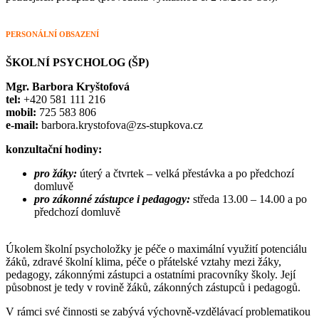
PERSONÁLNÍ OBSAZENÍ
ŠKOLNÍ PSYCHOLOG (ŠP)
Mgr. Barbora Kryštofová
tel:
+420 581 111 216
mobil:
725 583 806
e-mail:
barbora.krystofova@zs-stupkova.cz
konzultační hodiny:
pro žáky:
úterý a čtvrtek – velká přestávka a po předchozí
domluvě
pro zákonné zástupce i pedagogy:
středa 13.00 – 14.00 a po
předchozí domluvě
Úkolem školní psycholožky je péče o maximální využití potenciálu
žáků, zdravé školní klima, péče o přátelské vztahy mezi žáky,
pedagogy, zákonnými zástupci a ostatními pracovníky školy. Její
působnost je tedy v rovině žáků, zákonných zástupců i pedagogů.
V rámci své činnosti se zabývá výchovně-vzdělávací problematikou