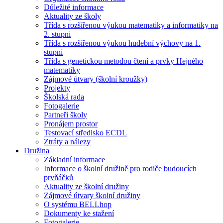
Důležité informace
Aktuality ze školy
Třída s rozšířenou výukou matematiky a informatiky na
2. stupni
Třída s rozšířenou výukou hudební výchovy na 1.
stupni
Třída s genetickou metodou čtení a prvky Hejného
matematiky
Zájmové útvary (školní kroužky)
Projekty
Školská rada
Fotogalerie
Partneři školy
Pronájem prostor
Testovací středisko ECDL
Ztráty a nálezy
Družina
Základní informace
Informace o školní družině pro rodiče budoucích
prvňáčků
Aktuality ze školní družiny
Zájmové útvary školní družiny
O systému BELLhop
Dokumenty ke stažení
Fotogalerie