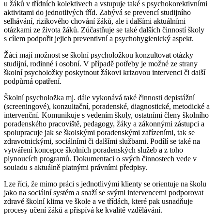
u žáků v třídních kolektivech a vstupuje také s psychokorektivními
aktivitami do jednotlivých tříd. Zabývá se prevencí studijního
selhávání, rizikového chování žáků, ale i dalšími aktuálními
otázkami ze života žáků. Zúčastňuje se také dalších činností školy
s cílem podpořit jejich preventivní a psychohygienický aspekt.
Žáci mají možnost se školní psycholožkou konzultovat otázky
studijní, rodinné i osobní. V případě potřeby je možné ze strany
školní psycholožky poskytnout žákovi krizovou intervenci či další
podpůrná opatření.
Školní psycholožka mj. dále vykonává také činnosti depistážní
(screeningové), konzultační, poradenské, diagnostické, metodické a
intervenční. Komunikuje s vedením školy, ostatními členy školního
poradenského pracoviště, pedagogy, žáky a zákonnými zástupci a
spolupracuje jak se školskými poradenskými zařízeními, tak se
zdravotnickými, sociálními či dalšími službami. Podílí se také na
vytváření koncepce školních poradenských služeb a z toho
plynoucích programů. Dokumentaci o svých činnostech vede v
souladu s aktuálně platnými právními předpisy.
Lze říci, že mimo práci s jednotlivými klienty se orientuje na školu
jako na sociální systém a snaží se svými intervencemi podporovat
zdravé školní klima ve škole a ve třídách, které pak usnadňuje
procesy učení žáků a přispívá ke kvalitě vzdělávání.