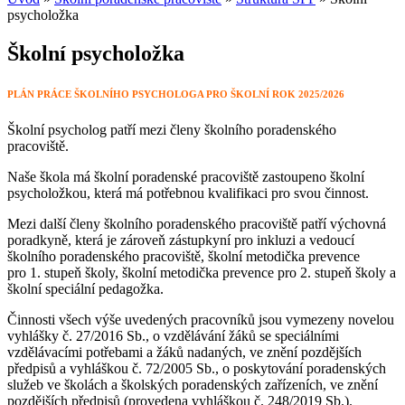
psycholožka
Školní psycholožka
PLÁN PRÁCE ŠKOLNÍHO PSYCHOLOGA PRO ŠKOLNÍ ROK 2025/2026
Školní psycholog patří mezi členy školního poradenského
pracoviště.
Naše škola má školní poradenské pracoviště zastoupeno školní
psycholožkou, která má potřebnou kvalifikaci pro svou činnost.
Mezi další členy školního poradenského pracoviště patří výchovná
poradkyně, která je zároveň zástupkyní pro inkluzi a vedoucí
školního poradenského pracoviště, školní metodička prevence
pro 1. stupeň školy, školní metodička prevence pro 2. stupeň školy a
školní speciální pedagožka.
Činnosti všech výše uvedených pracovníků jsou vymezeny novelou
vyhlášky č. 27/2016 Sb., o vzdělávání žáků se speciálními
vzdělávacími potřebami a žáků nadaných, ve znění pozdějších
předpisů a vyhláškou č. 72/2005 Sb., o poskytování poradenských
služeb ve školách a školských poradenských zařízeních, ve znění
pozdějších předpisů (provedena vyhláškou č. 248/2019 Sb.).