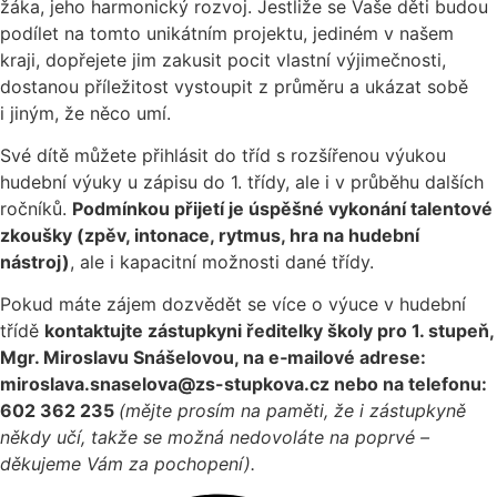
žáka, jeho harmonický rozvoj. Jestliže se Vaše děti budou
podílet na tomto unikátním projektu, jediném v našem
kraji, dopřejete jim zakusit pocit vlastní výjimečnosti,
dostanou příležitost vystoupit z průměru a ukázat sobě
i jiným, že něco umí.
Své dítě můžete přihlásit do tříd s rozšířenou výukou
hudební výuky u zápisu do 1. třídy, ale i v průběhu dalších
ročníků.
Podmínkou přijetí je úspěšné vykonání talentové
zkoušky (zpěv, intonace, rytmus, hra na hudební
nástroj)
, ale i kapacitní možnosti dané třídy.
Pokud máte zájem dozvědět se více o výuce v hudební
třídě
kontaktujte zástupkyni ředitelky školy pro
1
. stupeň,
Mgr. Miroslavu Snášelovou
, na e‑mailové adrese:
miroslava.snaselova
@zs-stupkova.cz nebo na telefonu:
602 362 235
(mějte prosím na paměti, že i zástupkyně
někdy učí, takže se možná nedovoláte na poprvé –
děkujeme Vám za pochopení).