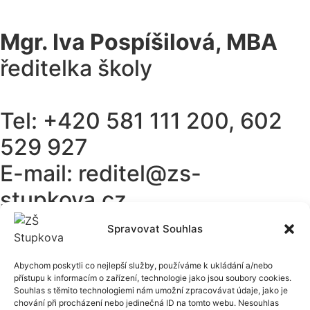
Mgr. Iva Pospíšilová, MBA
ředitelka školy
Tel: +420 581 111 200, 602
529 927
E-mail: reditel@zs-
stupkova.cz
Spravovat Souhlas
Odkazy
Abychom poskytli co nejlepší služby, používáme k ukládání a/nebo
Edookit (pro rodiče)
přístupu k informacím o zařízení, technologie jako jsou soubory cookies.
Edookit (pro učitele)
Souhlas s těmito technologiemi nám umožní zpracovávat údaje, jako je
Vzdálená plocha
chování při procházení nebo jedinečná ID na tomto webu. Nesouhlas