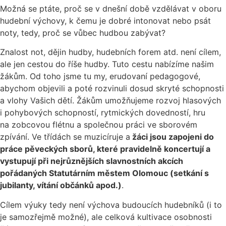
Možná se ptáte, proč se v dnešní době vzdělávat v oboru
hudební výchovy, k čemu je dobré intonovat nebo psát
noty, tedy, proč se vůbec hudbou zabývat?
Znalost not, dějin hudby, hudebních forem atd. není cílem,
ale jen cestou do říše hudby. Tuto cestu nabízíme našim
žákům. Od toho jsme tu my, erudovaní pedagogové,
abychom objevili a poté rozvinuli dosud skryté schopnosti
a vlohy Vašich dětí. Žákům umožňujeme rozvoj hlasových
i pohybových schopností, rytmických dovedností, hru
na zobcovou flétnu a společnou práci ve sborovém
zpívání. Ve třídách se muzicíruje a
žáci jsou zapojeni do
práce pěveckých sborů, které pravidelně koncertují a
vystupují při nejrůznějších slavnostních akcích
pořádaných Statutárním městem Olomouc (setkání s
jubilanty, vítání občánků apod.)
.
Cílem výuky tedy není výchova budoucích hudebníků (i to
je samozřejmě možné), ale celková kultivace osobnosti