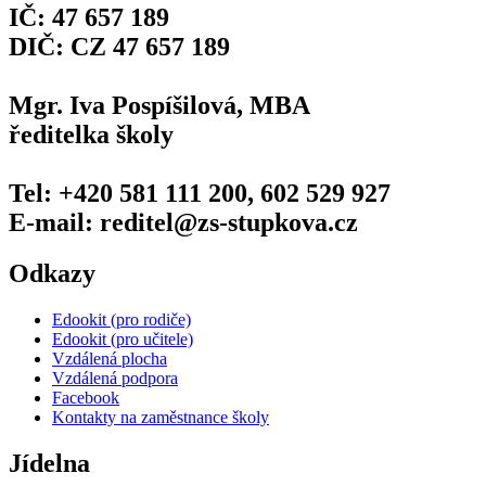
IČ: 47 657 189
DIČ: CZ 47 657 189
Mgr. Iva Pospíšilová, MBA
ředitelka školy
Tel: +420 581 111 200, 602 529 927
E-mail: reditel@zs-stupkova.cz
Odkazy
Edookit (pro rodiče)
Edookit (pro učitele)
Vzdálená plocha
Vzdálená podpora
Facebook
Kontakty na zaměstnance školy
Jídelna