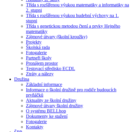
Třída s rozšířenou výukou matematiky a informatiky na
2. stupni
Třída s rozšířenou výukou hudební výchovy na 1.
stupni
Třída s genetickou metodou čtení a prvky Hejného
matematiky
Zájmové útvary (školní kroužky)
Projekty
Školská rada
Fotogalerie
Partneři školy
Pronájem prostor
Testovací středisko ECDL
Ztráty a nálezy
Družina
Základní informace
Informace o školní družině pro rodiče budoucích
prvňáčků
Aktuality ze školní družiny
Zájmové útvary školní družiny
O systému BELLhop
Dokumenty ke stažení
Fotogalerie
Kontakty