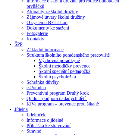
Informace o školní družině pro rodiče budoucích
prvňáčků
Aktuality ze školní družiny
Zájmové útvary školní družiny
O systému BELLhop
Dokumenty ke stažení
Fotogalerie
Kontakty
ŠPP
Základní informace
Struktura školního poradenského pracoviště
Výchovná poradkyně
Školní metodičky prevence
Školní speciální pedagožka
Školní psycholožka
Schránka důvěry
e-Poradna
Preventivní program Druhý krok
Qiido – podpora nadaných dětí
KiVa program – prevence proti šikaně
Jídelna
Jídelníček
Informace o jídelně
Přihláška ke stravování
Stravné