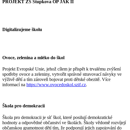
PROJEKT ZŠ Stupkova OP JAK II
Digitalizujeme školu
Ovoce, zelenina a mléko do škol
Projekt Evropské Unie, jehož cílem je přispět k trvalému zvýšení
spotřeby ovoce a zeleniny, vytvořit správné stravovací návyky ve
výživě dětí a tím zároveň bojovat proti dětské obezitě. Více
informací na
https://www.ovocedoskol.szif.cz
.
Škola pro demokracii
Škola pro demokracii je síť škol, které posilují demokratické
hodnoty a odpovědné občanství ve školách. Školy vědomě rozvíjejí
občanskou gramotnost dětí tím, že podporují jejich zapojování do