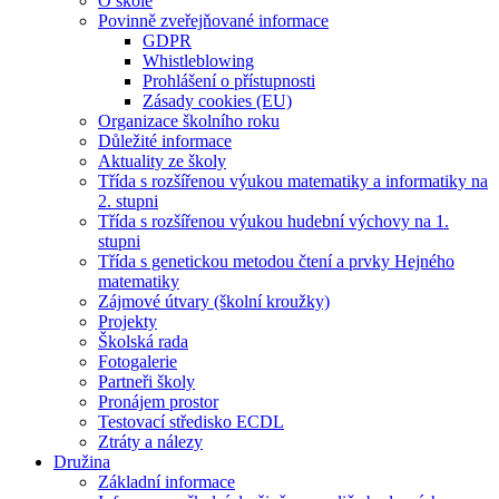
O škole
Povinně zveřejňované informace
GDPR
Whistleblowing
Prohlášení o přístupnosti
Zásady cookies (EU)
Organizace školního roku
Důležité informace
Aktuality ze školy
Třída s rozšířenou výukou matematiky a informatiky na
2. stupni
Třída s rozšířenou výukou hudební výchovy na 1.
stupni
Třída s genetickou metodou čtení a prvky Hejného
matematiky
Zájmové útvary (školní kroužky)
Projekty
Školská rada
Fotogalerie
Partneři školy
Pronájem prostor
Testovací středisko ECDL
Ztráty a nálezy
Družina
Základní informace