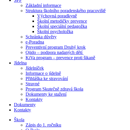
ŠPP
Základní informace
Struktura školního poradenského pracoviště
Výchovná poradkyně
Školní metodičky prevence
Školní speciální pedagožka
Školní psycholožka
Schránka důvěry
e-Poradna
Preventivní program Druhý krok
Qiido – podpora nadaných dětí
KiVa program – prevence proti šikaně
Jídelna
Jídelníček
Informace o jídelně
Přihláška ke stravování
Stravné
Program Skutečně zdravá škola
Dokumenty ke stažení
Kontakty
Dokumenty
Kontakty
Škola
Zápis do 1. ročníku