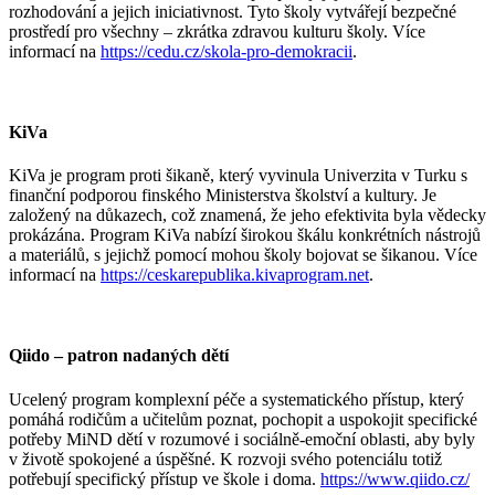
rozhodování a jejich iniciativnost. Tyto školy vytvářejí bezpečné
prostředí pro všechny – zkrátka zdravou kulturu školy. Více
informací na
https://cedu.cz/skola-pro-demokracii
.
KiVa
KiVa je program proti šikaně, který vyvinula Univerzita v Turku s
finanční podporou finského Ministerstva školství a kultury. Je
založený na důkazech, což znamená, že jeho efektivita byla vědecky
prokázána. Program KiVa nabízí širokou škálu konkrétních nástrojů
a materiálů, s jejichž pomocí mohou školy bojovat se šikanou. Více
informací na
https://ceskarepublika.kivaprogram.net
.
Qiido – patron nadaných dětí
Ucelený program komplexní péče a systematického přístup, který
pomáhá rodičům a učitelům poznat, pochopit a uspokojit specifické
potřeby MiND dětí v rozumové i sociálně-emoční oblasti, aby byly
v životě spokojené a úspěšné. K rozvoji svého potenciálu totiž
potřebují specifický přístup ve škole i doma.
https://www.qiido.cz/