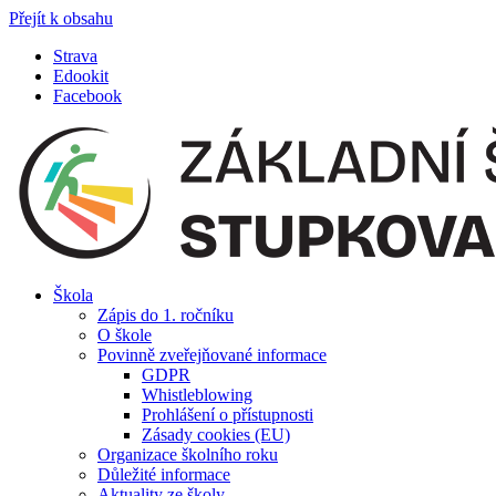
Přejít k obsahu
Strava
Edookit
Facebook
Škola
Zápis do 1. ročníku
O škole
Povinně zveřejňované informace
GDPR
Whistleblowing
Prohlášení o přístupnosti
Zásady cookies (EU)
Organizace školního roku
Důležité informace
Aktuality ze školy