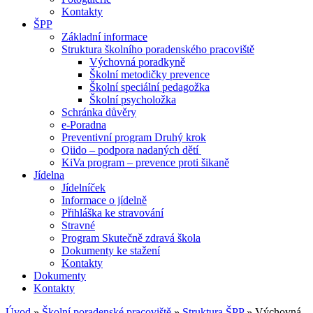
Kontakty
ŠPP
Základní informace
Struktura školního poradenského pracoviště
Výchovná poradkyně
Školní metodičky prevence
Školní speciální pedagožka
Školní psycholožka
Schránka důvěry
e-Poradna
Preventivní program Druhý krok
Qiido – podpora nadaných dětí
KiVa program – prevence proti šikaně
Jídelna
Jídelníček
Informace o jídelně
Přihláška ke stravování
Stravné
Program Skutečně zdravá škola
Dokumenty ke stažení
Kontakty
Dokumenty
Kontakty
Úvod
»
Školní poradenské pracoviště
»
Struktura ŠPP
»
Výchovná