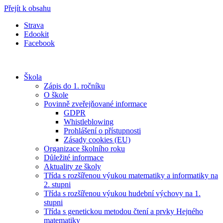
Přejít k obsahu
Strava
Edookit
Facebook
Škola
Zápis do 1. ročníku
O škole
Povinně zveřejňované informace
GDPR
Whistleblowing
Prohlášení o přístupnosti
Zásady cookies (EU)
Organizace školního roku
Důležité informace
Aktuality ze školy
Třída s rozšířenou výukou matematiky a informatiky na
2. stupni
Třída s rozšířenou výukou hudební výchovy na 1.
stupni
Třída s genetickou metodou čtení a prvky Hejného
matematiky