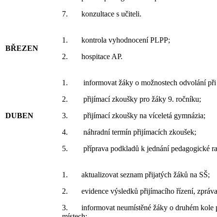
7. konzultace s učiteli.
1. kontrola vyhodnocení PLPP;
BŘEZEN
2. hospitace AP.
1. informovat žáky o možnostech odvolání při n
2. přijímací zkoušky pro žáky 9. ročníku;
DUBEN
3. přijímací zkoušky na víceletá gymnázia;
4. náhradní termín přijímacích zkoušek;
5. příprava podkladů k jednání pedagogické rad
1. aktualizovat seznam přijatých žáků na SŠ;
2. evidence výsledků přijímacího řízení, zpráva
3. informovat neumístěné žáky o druhém kole př
místech;