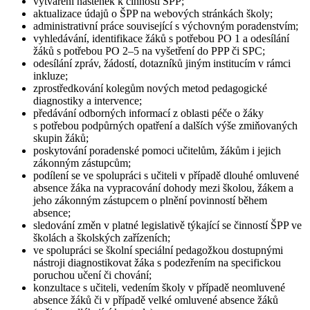
vytváření nástěnek k činnosti ŠPP;
aktualizace údajů o ŠPP na webových stránkách školy;
administrativní práce související s výchovným poradenstvím;
vyhledávání, identifikace žáků s potřebou PO 1 a odesílání
žáků s potřebou PO 2–5 na vyšetření do PPP či SPC;
odesílání zpráv, žádostí, dotazníků jiným institucím v rámci
inkluze;
zprostředkování kolegům nových metod pedagogické
diagnostiky a intervence;
předávání odborných informací z oblasti péče o žáky
s potřebou podpůrných opatření a dalších výše zmiňovaných
skupin žáků;
poskytování poradenské pomoci učitelům, žákům i jejich
zákonným zástupcům;
podílení se ve spolupráci s učiteli v případě dlouhé omluvené
absence žáka na vypracování dohody mezi školou, žákem a
jeho zákonným zástupcem o plnění povinností během
absence;
sledování změn v platné legislativě týkající se činností ŠPP ve
školách a školských zařízeních;
ve spolupráci se školní speciální pedagožkou dostupnými
nástroji diagnostikovat žáka s podezřením na specifickou
poruchou učení či chování;
konzultace s učiteli, vedením školy v případě neomluvené
absence žáků či v případě velké omluvené absence žáků