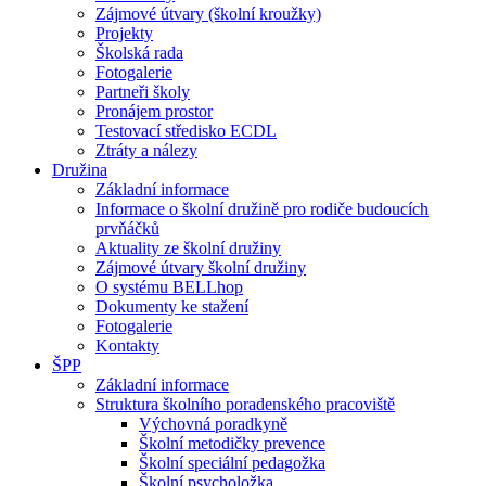
Zájmové útvary (školní kroužky)
Projekty
Školská rada
Fotogalerie
Partneři školy
Pronájem prostor
Testovací středisko ECDL
Ztráty a nálezy
Družina
Základní informace
Informace o školní družině pro rodiče budoucích
prvňáčků
Aktuality ze školní družiny
Zájmové útvary školní družiny
O systému BELLhop
Dokumenty ke stažení
Fotogalerie
Kontakty
ŠPP
Základní informace
Struktura školního poradenského pracoviště
Výchovná poradkyně
Školní metodičky prevence
Školní speciální pedagožka
Školní psycholožka