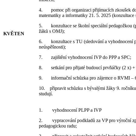
4. pomoc při organizaci přijímacích zkoušek do 
matematiky a informatiky 21. 5. 2025 (konzultace
5. konzultace se školní speciální pedagožkou (
žáků s OMJ);
KVĚTEN
6. konzultace s TU (sledování a vyhodnocení prá
neúspěšnosti);
7. zajištění vyhodnocení IVP do PPP a SPC;
8. setkání pro přijaté budoucí prvňáčky (2 x) + b
9. informační schůzka pro zájemce o RVMI – 6.
10. připravit schůzku s bývalými žáky 9. ročníku 
studují.
1. vyhodnocení PLPP a IVP
2. vypracování podkladů za VP pro výroční zp
pedagogickou radu;