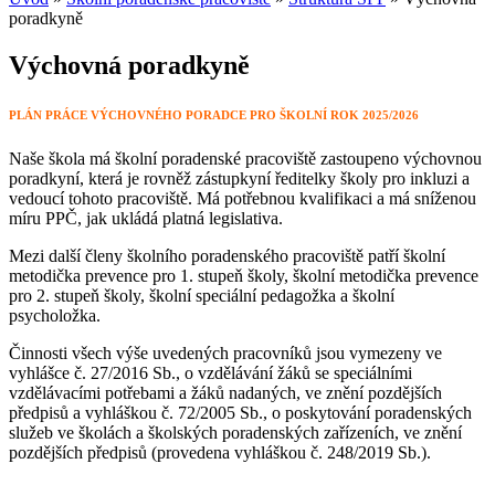
poradkyně
Výchovná poradkyně
PLÁN PRÁCE VÝCHOVNÉHO PORADCE PRO ŠKOLNÍ ROK 2025/2026
Naše škola má školní poradenské pracoviště zastoupeno výchovnou
poradkyní, která je rovněž zástupkyní ředitelky školy pro inkluzi a
vedoucí tohoto pracoviště. Má potřebnou kvalifikaci a má sníženou
míru PPČ, jak ukládá platná legislativa.
Mezi další členy školního poradenského pracoviště patří školní
metodička prevence pro 1. stupeň školy, školní metodička prevence
pro 2. stupeň školy, školní speciální pedagožka a školní
psycholožka.
Činnosti všech výše uvedených pracovníků jsou vymezeny ve
vyhlášce č. 27/2016 Sb., o vzdělávání žáků se speciálními
vzdělávacími potřebami a žáků nadaných, ve znění pozdějších
předpisů a vyhláškou č. 72/2005 Sb., o poskytování poradenských
služeb ve školách a školských poradenských zařízeních, ve znění
pozdějších předpisů (provedena vyhláškou č. 248/2019 Sb.).