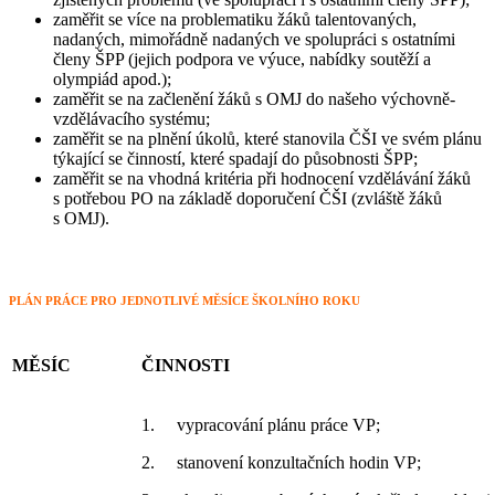
zaměřit se více na problematiku žáků talentovaných,
nadaných, mimořádně nadaných ve spolupráci s ostatními
členy ŠPP (jejich podpora ve výuce, nabídky soutěží a
olympiád apod.);
zaměřit se na začlenění žáků s OMJ do našeho výchovně-
vzdělávacího systému;
zaměřit se na plnění úkolů, které stanovila ČŠI ve svém plánu
týkající se činností, které spadají do působnosti ŠPP;
zaměřit se na vhodná kritéria při hodnocení vzdělávání žáků
s potřebou PO na základě doporučení ČŠI (zvláště žáků
s OMJ).
PLÁN PRÁCE PRO JEDNOTLIVÉ MĚSÍCE ŠKOLNÍHO ROKU
MĚSÍC
ČINNOSTI
1. vypracování plánu práce VP;
2. stanovení konzultačních hodin VP;