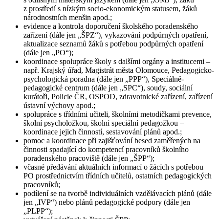
z prostředí s nízkým socio‑ekonomickým statusem, žáků
národnostních menšin apod.;
evidence a kontrola doporučení školského poradenského
zařízení (dále jen „ŠPZ“), vykazování podpůrných opatření,
aktualizace seznamů žáků s potřebou podpůrných opatření
(dále jen „PO“);
koordinace spolupráce školy s dalšími orgány a institucemi –
např. Krajský úřad, Magistrát města Olomouce, Pedagogicko-
psychologická poradna (dále jen „PPP“), Speciálně-
pedagogické centrum (dále jen „SPC“), soudy, sociální
kurátoři, Policie ČR, OSPOD, zdravotnické zařízení, zařízení
ústavní výchovy apod.;
spolupráce s třídními učiteli, školními metodičkami prevence,
školní psycholožkou, školní speciální pedagožkou –
koordinace jejich činností, sestavování plánů apod.;
pomoc a koordinace při zajišťování besed zaměřených na
činnosti spadající do kompetencí pracovníků školního
poradenského pracoviště (dále jen „ŠPP“);
včasné předávání aktuálních informací o žácích s potřebou
PO prostřednictvím třídních učitelů, ostatních pedagogických
pracovníků;
podílení se na tvorbě individuálních vzdělávacích plánů (dále
jen „IVP“) nebo plánů pedagogické podpory (dále jen
„PLPP“);