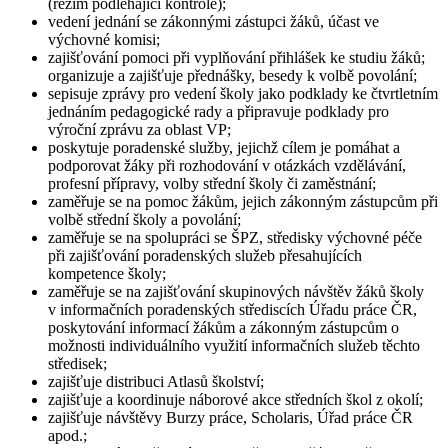
(režim podléhající kontrole);
vedení jednání se zákonnými zástupci žáků, účast ve
výchovné komisi;
zajišťování pomoci při vyplňování přihlášek ke studiu žáků;
organizuje a zajišťuje přednášky, besedy k volbě povolání;
sepisuje zprávy pro vedení školy jako podklady ke čtvrtletním
jednáním pedagogické rady a připravuje podklady pro
výroční zprávu za oblast VP;
poskytuje poradenské služby, jejichž cílem je pomáhat a
podporovat žáky při rozhodování v otázkách vzdělávání,
profesní přípravy, volby střední školy či zaměstnání;
zaměřuje se na pomoc žákům, jejich zákonným zástupcům při
volbě střední školy a povolání;
zaměřuje se na spolupráci se ŠPZ, středisky výchovné péče
při zajišťování poradenských služeb přesahujících
kompetence školy;
zaměřuje se na zajišťování skupinových návštěv žáků školy
v informačních poradenských střediscích Úřadu práce ČR,
poskytování informací žákům a zákonným zástupcům o
možnosti individuálního využití informačních služeb těchto
středisek;
zajišťuje distribuci Atlasů školství;
zajišťuje a koordinuje náborové akce středních škol z okolí;
zajišťuje návštěvy Burzy práce, Scholaris, Úřad práce ČR
apod.;