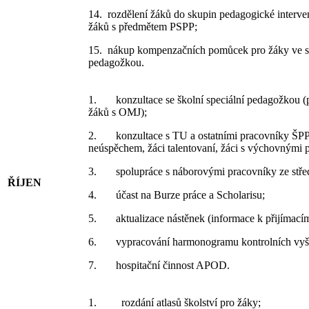
14. rozdělení žáků do skupin pedagogické interven
žáků s předmětem PSPP;
15. nákup kompenzačních pomůcek pro žáky ve spo
pedagožkou.
1. konzultace se školní speciální pedagožkou (
žáků s OMJ);
2. konzultace s TU a ostatními pracovníky ŠPP 
neúspěchem, žáci talentovaní, žáci s výchovnými 
3. spolupráce s náborovými pracovníky ze střed
ŘÍJEN
4. účast na Burze práce a Scholarisu;
5. aktualizace nástěnek (informace k přijímací
6. vypracování harmonogramu kontrolních vyšet
7. hospitační činnost APOD.
1. rozdání atlasů školství pro žáky;