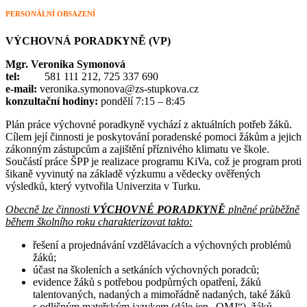
PERSONÁLNÍ OBSAZENÍ
VÝCHOVNÁ PORADKYNĚ (VP)
Mgr. Veronika Symonová
tel:
581 111 212, 725 337 690
e-mail:
veronika.symonova@zs-stupkova.cz
konzultační hodiny:
pondělí 7:15 – 8:45
Plán práce výchovné poradkyně vychází z aktuálních potřeb žáků.
Cílem její činnosti je poskytování poradenské pomoci žákům a jejich
zákonným zástupcům a zajištění příznivého klimatu ve škole.
Součástí práce ŠPP je realizace programu KiVa, což je program proti
šikaně vyvinutý na základě výzkumu a vědecky ověřených
výsledků, který vytvořila Univerzita v Turku.
Obecně lze činnosti
VÝCHOVNÉ PORADKYNĚ
plněné průběžně
během školního roku charakterizovat takto:
řešení a projednávání vzdělávacích a výchovných problémů
žáků;
účast na školeních a setkáních výchovných poradců;
evidence žáků s potřebou podpůrných opatření, žáků
talentovaných, nadaných a mimořádně nadaných, také žáků
s odlišným mateřským jazykem (dále jen „OMJ“), žáků