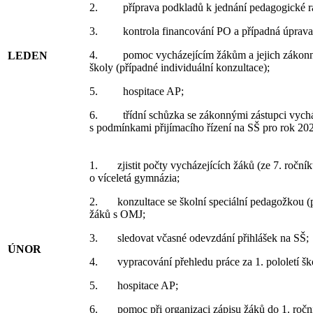
2. příprava podkladů k jednání pedagogické ra
3. kontrola financování PO a případná úprava
4. pomoc vycházejícím žákům a jejich zákonný
LEDEN
školy (případné individuální konzultace);
5. hospitace AP;
6. třídní schůzka se zákonnými zástupci vycház
s podmínkami přijímacího řízení na SŠ pro rok 20
1. zjistit počty vycházejících žáků (ze 7. ročníků, 
o víceletá gymnázia;
2. konzultace se školní speciální pedagožkou (
žáků s OMJ;
3. sledovat včasné odevzdání přihlášek na SŠ;
ÚNOR
4. vypracování přehledu práce za 1. pololetí šk
5. hospitace AP;
6. pomoc při organizaci zápisu žáků do 1. ročn