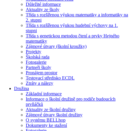
Důležité informace
Aktuality ze školy
Třída s rozšířenou výukou matematiky a informatiky na
2. stupni
Třída s rozšířenou výukou hudební výchovy na 1.
stupni
Třída s genetickou metodou čtení a prvky Hejného
matematiky
Zájmové útvary (školní kroužky)
Projekty
Školská rada
Fotogalerie
Partneři školy
Pronájem prostor
Testovací středisko ECDL
Ztráty a nálezy
Družina
Základní informace
Informace o školní družině pro rodiče budoucích
prvňáčků
Aktuality ze školní družiny
Zájmové útvary školní družiny
O systému BELLhop
Dokumenty ke stažení
Fotogalerie