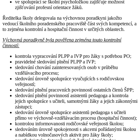
ve spolupráci se školní psycholožkou zajišťuje možnost
zjišťování profesní orientace žáků.
Ředitelka školy delegovala na výchovnou poradkyni jakožto
vedoucí školního poradenského pracoviště část svých kompetencí, a
to zejména kontrolní a hospitační činnost v určitých oblastech.
Výchovná poradkyně byla pověřena zejména touto kontrolní
činností:
kontrola vypracování PLPP a IVP pro žáky s potřebou PO;
pravidelné sledování plnění PLPP a IVP;
sledování chování zainteresovaných osob v průběhu
vzdělávacího procesu;
sledování úrovně spolupráce vyučujících s rodičovskou
veřejností;
sledování plnění pracovních povinností ostatních členů ŠPP;
sledování plnění povinností asistentů pedagoga a kontrola
jejich spolupráce s učiteli, samotnými žáky a jejich zákonnými
zástupci;
sledování úrovně spolupráce asistentů pedagoga s učiteli
přímo ve výchovně-vzdělávacím procesu (hospitační činnost);
kontrolou informovanosti rodičovské veřejnosti školou;
sledováním úrovně spokojenosti s akcemi pořádanými školou
a nabídkou volnočasových aktivit pro žáky školy;