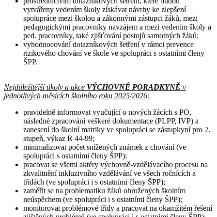
prostřednictvím dotazníkových šetření, které budou
vytvářeny vedením školy získávat návrhy ke zlepšení
spolupráce mezi školou a zákonnými zástupci žáků, mezi
pedagogickými pracovníky navzájem a mezi vedením školy a
ped. pracovníky, také zjišťování postojů samotných žáků;
vyhodnocování dotazníkových šetření v rámci prevence
rizikového chování ve škole ve spolupráci s ostatními členy
ŠPP.
Nejdůležitější úkoly a akce
VÝCHOVNÉ PORADKYNĚ
v
jednotlivých měsících školního roku 2025/2026:
pravidelně informovat vyučující o nových žácích s PO,
následné zpracování veškeré dokumentace (PLPP, IVP) a
zanesení do školní matriky ve spolupráci se zástupkyní pro 2.
stupeň, výkaz R 44-99;
minimalizovat počet snížených známek z chování (ve
spolupráci s ostatními členy ŠPP);
pracovat se všemi aktéry výchovně-vzdělávacího procesu na
zkvalitnění inkluzivního vzdělávání ve všech ročnících a
třídách (ve spolupráci i s ostatními členy ŠPP);
zaměřit se na problematiku žáků ohrožených školním
neúspěchem (ve spolupráci i s ostatními členy ŠPP);
monitorovat problémové třídy a pracovat na okamžitém řešení
zjištěných problémů (ve spolupráci i s ostatními členy ŠPP);