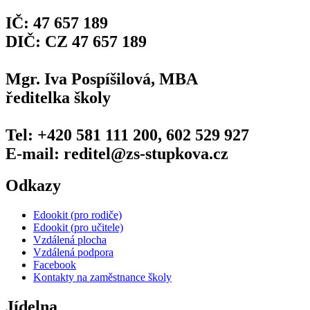
IČ: 47 657 189
DIČ: CZ 47 657 189
Mgr. Iva Pospíšilová, MBA
ředitelka školy
Tel: +420 581 111 200, 602 529 927
E-mail: reditel@zs-stupkova.cz
Odkazy
Edookit (pro rodiče)
Edookit (pro učitele)
Vzdálená plocha
Vzdálená podpora
Facebook
Kontakty na zaměstnance školy
Jídelna