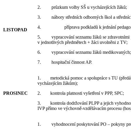
2. průzkum volby SŠ u vycházejících žáků;
3. nábory středních odborných škol a středních
4. příprava podkladů k jednání pedagogick
LISTOPAD
5. vypracování seznamu žáků se zdravotními pr
v jednotlivých předmětech + žáci uvolněni z TV;
6. vypracování seznamu žáků medikovaných;
7. hospitační činnost AP.
1. metodická pomoc a spolupráce s TU (předává
vycházejícím žákům);
PROSINEC
2. kontrola platnosti vyšetření v PPP, SPC;
3. kontrola dodržování PLPP a jejich vyhodnoco
IVP přímo ve výchovně-vzdělávacím procesu (hospi
1. vyhodnocení poskytování PO – pokyny pro 