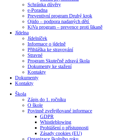
Schránka důvěry
e-Poradna
Preventivní program Druhý krok
Qiido – podpora nadaných dětí
KiVa program – prevence proti šikaně
Jídelna
Jídelníček
Informace o jídelně
Přihláška ke stravování
Stravné
Program Skutečně zdravá škola
Dokumenty ke stažení
Kontakty
Dokumenty
Kontakty
Škola
Zápis do 1. ročníku
O škole
Povinně zveřejňované informace
GDPR
Whistleblowing
Prohlášení o přístupnosti
Zásady cookies (EU)
Organizace školního roku