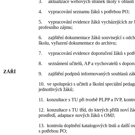
3. aktualizace webových stránek školy v oblasti
4. vypracování seznamu žáků s potřebou PO;
5. vypracování evidence žáků vycházejících ze šk
profesního zájmu;
6. zajištění dokumentace žáků související s od
školu, vyřazení dokumentace do archivu;
7. vypracování evidence doporučení žáků s pot
8. seznámení učitelů, AP a vychovatelů s doporu
ZÁŘÍ
9. zajištění podpisů informovaných souhlasů zá
10. ve spolupráci s učiteli a školní speciální pe
jednotlivých žáků;
11. konzultace s TU při tvorbě PLPP a IVP, kontr
12. konzultace s TU tříd, do kterých přišli noví ž
prostředí, adaptace nových žáků s OMJ;
13. kontrola doplnění katalogových listů a další 
s potřebou PO;