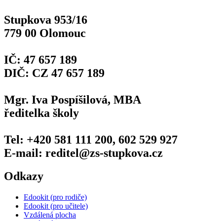
Stupkova 953/16
779 00 Olomouc
IČ: 47 657 189
DIČ: CZ 47 657 189
Mgr. Iva Pospíšilová, MBA
ředitelka školy
Tel: +420 581 111 200, 602 529 927
E-mail: reditel@zs-stupkova.cz
Odkazy
Edookit (pro rodiče)
Edookit (pro učitele)
Vzdálená plocha