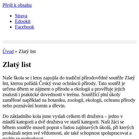
Přejít k obsahu
Strava
Edookit
Facebook
Úvod
»
Zlatý list
Zlatý list
Naše škola se i letos zapojila do tradiční přírodovědné soutěže Zlatý
list, kterou pořádá Český svaz ochránců přírody. Tato soutěž je
určena dětem se zájmem o přírodu a ekologii a prověřuje jejich
znalosti i praktické dovednosti v terénu. Soutěžící plní úkoly
zaměřené například na botaniku, zoologii, ekologii, ochranu přírody
nebo poznávání hornin a dřevin.
Do základního kola jsme vyslali celkem tři družstva – jedno v
mladší kategorii a dvě družstva ve starší kategorii. Naši žáci se
během soutěže museli poprat s řadou zajímavých úkolů, při kterých
prokázali nejen své vědomosti, ale také schopnost spolupracovat a
rychle se rozhodovat.