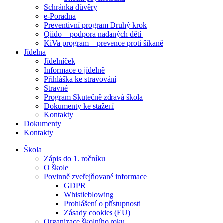
Schránka důvěry
e-Poradna
Preventivní program Druhý krok
Qiido – podpora nadaných dětí
KiVa program – prevence proti šikaně
Jídelna
Jídelníček
Informace o jídelně
Přihláška ke stravování
Stravné
Program Skutečně zdravá škola
Dokumenty ke stažení
Kontakty
Dokumenty
Kontakty
Škola
Zápis do 1. ročníku
O škole
Povinně zveřejňované informace
GDPR
Whistleblowing
Prohlášení o přístupnosti
Zásady cookies (EU)
Organizace školního roku