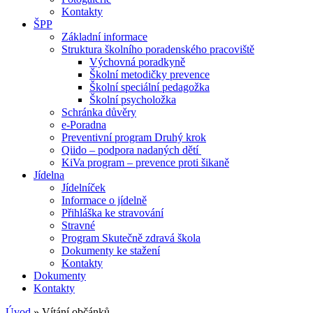
Kontakty
ŠPP
Základní informace
Struktura školního poradenského pracoviště
Výchovná poradkyně
Školní metodičky prevence
Školní speciální pedagožka
Školní psycholožka
Schránka důvěry
e-Poradna
Preventivní program Druhý krok
Qiido – podpora nadaných dětí
KiVa program – prevence proti šikaně
Jídelna
Jídelníček
Informace o jídelně
Přihláška ke stravování
Stravné
Program Skutečně zdravá škola
Dokumenty ke stažení
Kontakty
Dokumenty
Kontakty
Úvod
»
Vítání občánků