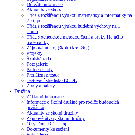
Důležité informace
Aktuality ze školy
Třída s rozšířenou výukou matematiky a informatiky na
2. stupni
Třída s rozšířenou výukou hudební výchovy na 1.
stupni
Třída s genetickou metodou čtení a prvky Hejného
matematiky
Zájmové útvary (školní kroužky)
Projekty
Školská rada
Fotogalerie
Partneři školy
Pronájem prostor
Testovací středisko ECDL
Ztráty a nálezy
Družina
Základní informace
Informace o školní družině pro rodiče budoucích
prvňáčků
Aktuality ze školní družiny
Zájmové útvary školní družiny
O systému BELLhop
Dokumenty ke stažení
Fotogalerie