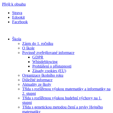
Přejít k obsahu
Strava
Edookit
Facebook
Škola
Zápis do 1. ročníku
O škole
Povinně zveřejňované informace
GDPR
Whistleblowing
Prohlášení o přístupnosti
Zásady cookies (EU)
Organizace školního roku
Důležité informace
Aktuality ze školy
Třída s rozšířenou výukou matematiky a informatiky na
2. stupni
Třída s rozšířenou výukou hudební výchovy na 1.
stupni
Třída s genetickou metodou čtení a prvky Hejného
matematiky