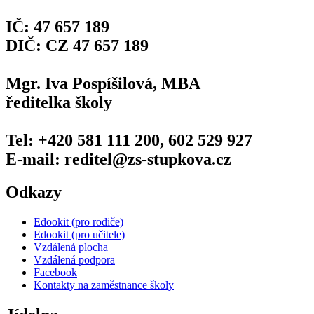
IČ: 47 657 189
DIČ: CZ 47 657 189
Mgr. Iva Pospíšilová, MBA
ředitelka školy
Tel: +420 581 111 200, 602 529 927
E-mail: reditel@zs-stupkova.cz
Odkazy
Edookit (pro rodiče)
Edookit (pro učitele)
Vzdálená plocha
Vzdálená podpora
Facebook
Kontakty na zaměstnance školy