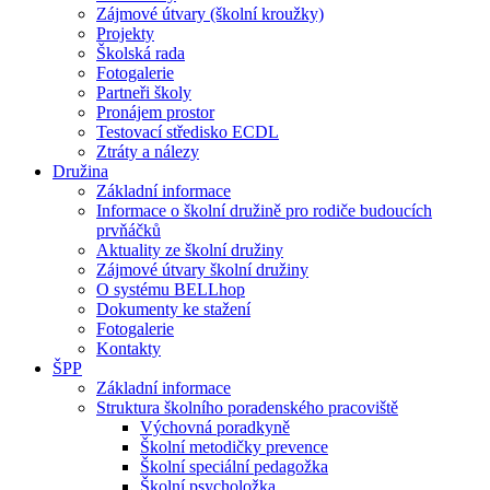
Zájmové útvary (školní kroužky)
Projekty
Školská rada
Fotogalerie
Partneři školy
Pronájem prostor
Testovací středisko ECDL
Ztráty a nálezy
Družina
Základní informace
Informace o školní družině pro rodiče budoucích
prvňáčků
Aktuality ze školní družiny
Zájmové útvary školní družiny
O systému BELLhop
Dokumenty ke stažení
Fotogalerie
Kontakty
ŠPP
Základní informace
Struktura školního poradenského pracoviště
Výchovná poradkyně
Školní metodičky prevence
Školní speciální pedagožka
Školní psycholožka