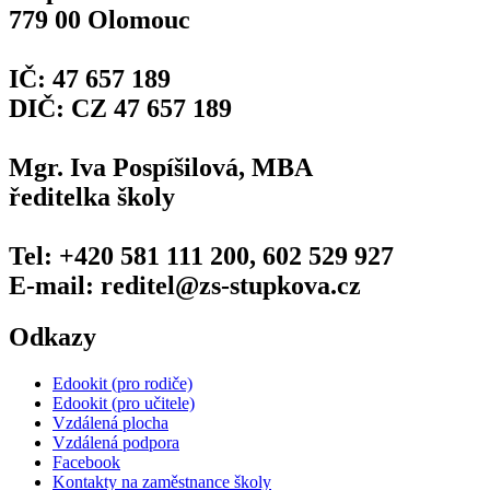
779 00 Olomouc
IČ: 47 657 189
DIČ: CZ 47 657 189
Mgr. Iva Pospíšilová, MBA
ředitelka školy
Tel: +420 581 111 200, 602 529 927
E-mail: reditel@zs-stupkova.cz
Odkazy
Edookit (pro rodiče)
Edookit (pro učitele)
Vzdálená plocha
Vzdálená podpora
Facebook
Kontakty na zaměstnance školy