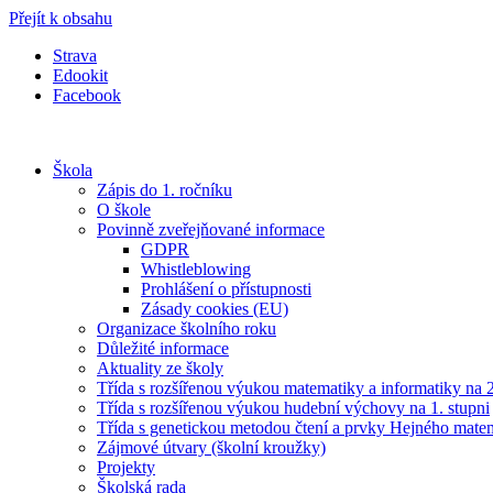
Přejít k obsahu
Strava
Edookit
Facebook
Škola
Zápis do 1. ročníku
O škole
Povinně zveřejňované informace
GDPR
Whistleblowing
Prohlášení o přístupnosti
Zásady cookies (EU)
Organizace školního roku
Důležité informace
Aktuality ze školy
Třída s rozšířenou výukou matematiky a informatiky na 2
Třída s rozšířenou výukou hudební výchovy na 1. stupni
Třída s genetickou metodou čtení a prvky Hejného mate
Zájmové útvary (školní kroužky)
Projekty
Školská rada