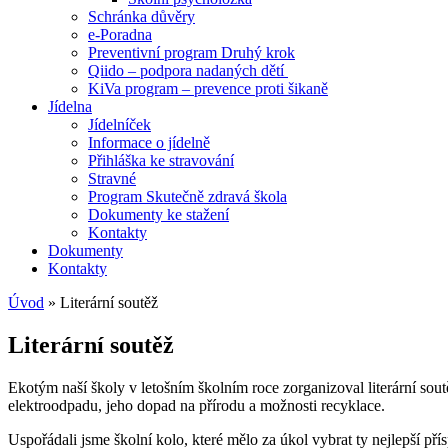
Schránka důvěry
e-Poradna
Preventivní program Druhý krok
Qiido – podpora nadaných dětí
KiVa program – prevence proti šikaně
Jídelna
Jídelníček
Informace o jídelně
Přihláška ke stravování
Stravné
Program Skutečně zdravá škola
Dokumenty ke stažení
Kontakty
Dokumenty
Kontakty
Úvod
»
Literární soutěž
Literární soutěž
Ekotým naší školy v letošním školním roce zorganizoval literární so
elektroodpadu, jeho dopad na přírodu a možnosti recyklace.
Uspořádali jsme školní kolo, které mělo za úkol vybrat ty nejlepší pří