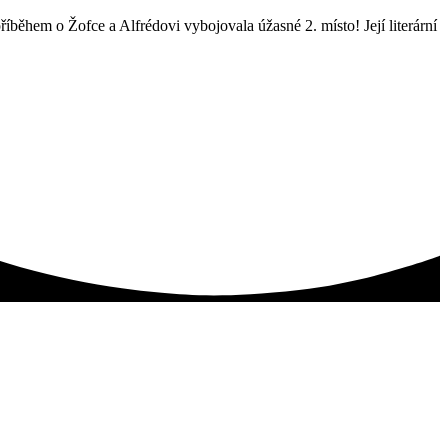
íběhem o Žofce a Alfrédovi vybojovala úžasné 2. místo! Její literární