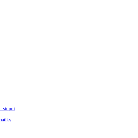
. stupni
matiky