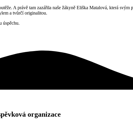
utěže. A právě tam zazářila naše žákyně Eliška Matalová, která svým př
em a tvůrčí originalitou.
u úspěchu.
spěvková organizace