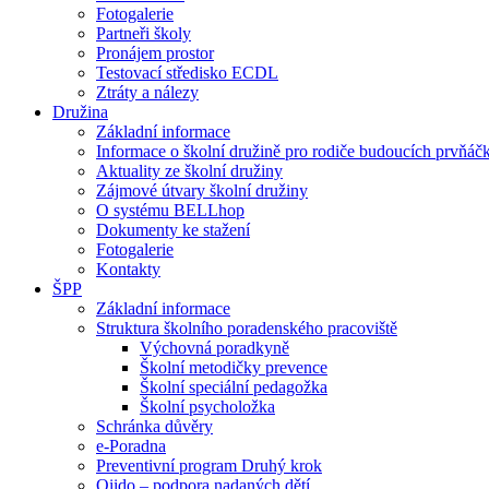
Fotogalerie
Partneři školy
Pronájem prostor
Testovací středisko ECDL
Ztráty a nálezy
Družina
Základní informace
Informace o školní družině pro rodiče budoucích prvňáč
Aktuality ze školní družiny
Zájmové útvary školní družiny
O systému BELLhop
Dokumenty ke stažení
Fotogalerie
Kontakty
ŠPP
Základní informace
Struktura školního poradenského pracoviště
Výchovná poradkyně
Školní metodičky prevence
Školní speciální pedagožka
Školní psycholožka
Schránka důvěry
e-Poradna
Preventivní program Druhý krok
Qiido – podpora nadaných dětí