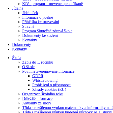
KiVa program – prevence proti šikaně
Jídelna
Jídelníček
Informace o jídelně
Přihláška ke stravování
Stravné
Program Skutečně zdravá škola
Dokumenty ke stažení
Kontakty
Dokumenty
Kontakty
Škola
Zápis do 1. ročníku
O škole
Povinně zveřejňované informace
GDPR
Whistleblowing
Prohlášení o přístupnosti
Zásady cookies (EU)
Organizace školního roku
Důležité informace
Aktuality ze školy
Třída s rozšířenou výukou matematiky a informatiky na 2
Třída s rozšířenou výukou hudební výchovy na 1. stupni