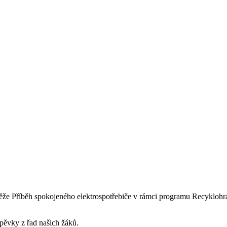
utěže Příběh spokojeného elektrospotřebiče v rámci programu Recykloh
spěvky z řad našich žáků.