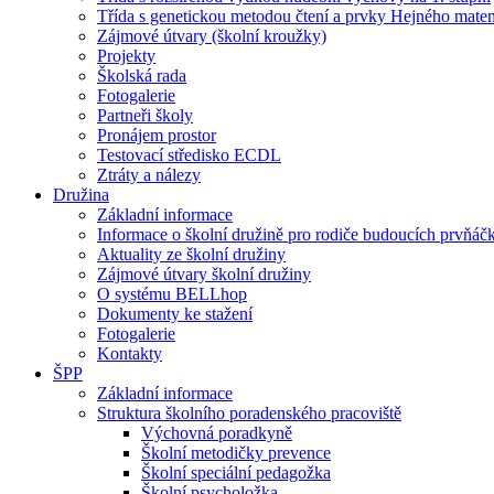
Třída s genetickou metodou čtení a prvky Hejného mate
Zájmové útvary (školní kroužky)
Projekty
Školská rada
Fotogalerie
Partneři školy
Pronájem prostor
Testovací středisko ECDL
Ztráty a nálezy
Družina
Základní informace
Informace o školní družině pro rodiče budoucích prvňáč
Aktuality ze školní družiny
Zájmové útvary školní družiny
O systému BELLhop
Dokumenty ke stažení
Fotogalerie
Kontakty
ŠPP
Základní informace
Struktura školního poradenského pracoviště
Výchovná poradkyně
Školní metodičky prevence
Školní speciální pedagožka
Školní psycholožka