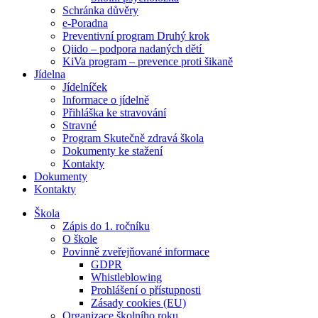
Schránka důvěry
e-Poradna
Preventivní program Druhý krok
Qiido – podpora nadaných dětí
KiVa program – prevence proti šikaně
Jídelna
Jídelníček
Informace o jídelně
Přihláška ke stravování
Stravné
Program Skutečně zdravá škola
Dokumenty ke stažení
Kontakty
Dokumenty
Kontakty
Škola
Zápis do 1. ročníku
O škole
Povinně zveřejňované informace
GDPR
Whistleblowing
Prohlášení o přístupnosti
Zásady cookies (EU)
Organizace školního roku