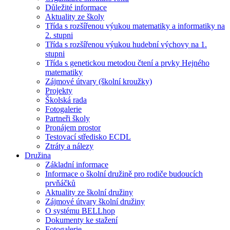
Důležité informace
Aktuality ze školy
Třída s rozšířenou výukou matematiky a informatiky na
2. stupni
Třída s rozšířenou výukou hudební výchovy na 1.
stupni
Třída s genetickou metodou čtení a prvky Hejného
matematiky
Zájmové útvary (školní kroužky)
Projekty
Školská rada
Fotogalerie
Partneři školy
Pronájem prostor
Testovací středisko ECDL
Ztráty a nálezy
Družina
Základní informace
Informace o školní družině pro rodiče budoucích
prvňáčků
Aktuality ze školní družiny
Zájmové útvary školní družiny
O systému BELLhop
Dokumenty ke stažení
Fotogalerie