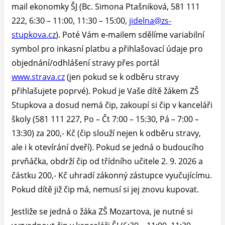
mail ekonomky ŠJ (Bc. Simona Ptašniková, 581 111
222, 6:30 – 11:00, 11:30 – 15:00,
jidelna@zs-
stupkova.cz
). Poté Vám e-mailem sdělíme variabilní
symbol pro inkasní platbu a přihlašovací údaje pro
objednání/odhlášení stravy přes portál
www.strava.cz
(jen pokud se k odběru stravy
přihlašujete poprvé). Pokud je Vaše dítě žákem ZŠ
Stupkova a dosud nemá čip, zakoupí si čip v kanceláři
školy (581 111 227, Po – Čt 7:00 – 15:30, Pá – 7:00 –
13:30) za 200,- Kč (čip slouží nejen k odběru stravy,
ale i k otevírání dveří). Pokud se jedná o budoucího
prvňáčka, obdrží čip od třídního učitele 2. 9. 2026 a
částku 200,- Kč uhradí zákonný zástupce vyučujícímu.
Pokud dítě již čip má, nemusí si jej znovu kupovat.
Jestliže se jedná o žáka ZŠ Mozartova, je nutné si