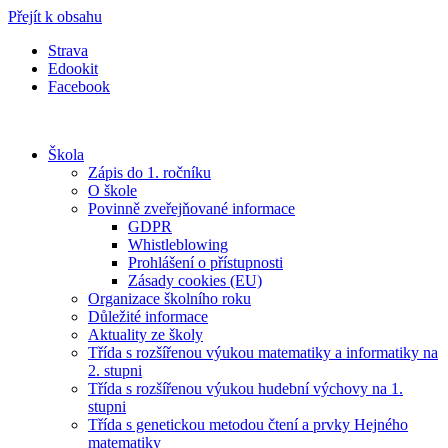
Přejít k obsahu
Strava
Edookit
Facebook
Škola
Zápis do 1. ročníku
O škole
Povinně zveřejňované informace
GDPR
Whistleblowing
Prohlášení o přístupnosti
Zásady cookies (EU)
Organizace školního roku
Důležité informace
Aktuality ze školy
Třída s rozšířenou výukou matematiky a informatiky na
2. stupni
Třída s rozšířenou výukou hudební výchovy na 1.
stupni
Třída s genetickou metodou čtení a prvky Hejného
matematiky