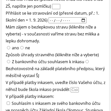
ZŠ, napište jen pomlčku)
Přihlásit se ke stravování od (přesné datum, př.: 1.
školní den = 1. 9. 2026)
Mám zájem o bezlepkovou stravu (klikněte níže a
vyberte) - v současnosti vaříme stravu bez mléka a
lepku dohromady.
ano
ne
Způsob úhrady stravného (klikněte níže a vyberte)
Z bankovního účtu souhlasem k inkasu
Bezhotovostně na základě platebního předpisu, který
měsíčně vystaví ŠJ
V případě platby inkasem, uveďte číslo Vašeho účtu, z
něhož bude škola inkaso provádět
V případě platby inkasem:
Souhlasím s inkasem ze svého bankovního účtu
ve prospěch účtu Základní škola Olomouc, Stupkova