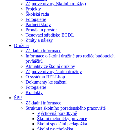
Zájmové útvary (školní kroužky)
Projekty
Školská rada
Fotogalerie
Partneři školy
Pronájem prostor
Testovací středisko ECDL
Ztráty a nálezy
Družina
Základní informace
Informace o školní družině pro rodiče budoucích
prvňáčků
Aktuality ze školní družiny
Zájmové útvary školní družiny
O systému BELLhop
Dokumenty ke stažení
Fotogalerie
Kontakty
ŠPP
Základní informace
Struktura školního poradenského pracoviště
Výchovná poradkyně
Školní metodičky prevence
Školní speciální pedagožka
Školní psycholožka