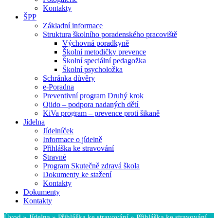
Kontakty
ŠPP
Základní informace
Struktura školního poradenského pracoviště
Výchovná poradkyně
Školní metodičky prevence
Školní speciální pedagožka
Školní psycholožka
Schránka důvěry
e-Poradna
Preventivní program Druhý krok
Qiido – podpora nadaných dětí
KiVa program – prevence proti šikaně
Jídelna
Jídelníček
Informace o jídelně
Přihláška ke stravování
Stravné
Program Skutečně zdravá škola
Dokumenty ke stažení
Kontakty
Dokumenty
Kontakty
Úvod
»
Jídelna
»
Přihláška ke stravování
»
Přihláška ke stravování