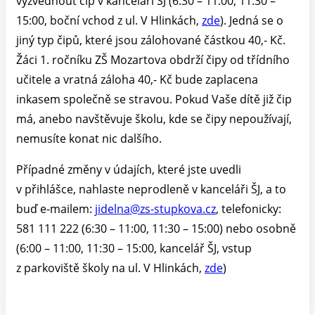
vyzvednout čip v kanceláři ŠJ (6:30 – 11:00, 11:30 –
15:00, boční vchod z ul. V Hlinkách,
zde
). Jedná se o
jiný typ čipů, které jsou zálohované částkou 40,- Kč.
Žáci 1. ročníku ZŠ Mozartova obdrží čipy od třídního
učitele a vratná záloha 40,- Kč bude zaplacena
inkasem společně se stravou. Pokud Vaše dítě již čip
má, anebo navštěvuje školu, kde se čipy nepoužívají,
nemusíte konat nic dalšího.
Případné změny v údajích, které jste uvedli
v přihlášce, nahlaste neprodleně v kanceláři ŠJ, a to
buď e-mailem:
jidelna@zs-stupkova.cz
, telefonicky:
581 111 222 (6:30 – 11:00, 11:30 – 15:00) nebo osobně
(6:00 – 11:00, 11:30 – 15:00, kancelář ŠJ, vstup
z parkoviště školy na ul. V Hlinkách,
zde
)