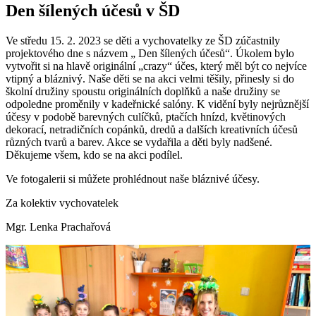
Den šílených účesů v ŠD
Ve středu 15. 2. 2023 se děti a vychovatelky ze ŠD zúčastnily
projektového dne s názvem „ Den šílených účesů“. Úkolem bylo
vytvořit si na hlavě originální „crazy“ účes, který měl být co nejvíce
vtipný a bláznivý. Naše děti se na akci velmi těšily, přinesly si do
školní družiny spoustu originálních doplňků a naše družiny se
odpoledne proměnily v kadeřnické salóny. K vidění byly nejrůznější
účesy v podobě barevných culíčků, ptačích hnízd, květinových
dekorací, netradičních copánků, dredů a dalších kreativních účesů
různých tvarů a barev. Akce se vydařila a děti byly nadšené.
Děkujeme všem, kdo se na akci podílel.
Ve fotogalerii si můžete prohlédnout naše bláznivé účesy.
Za kolektiv vychovatelek
Mgr. Lenka Prachařová