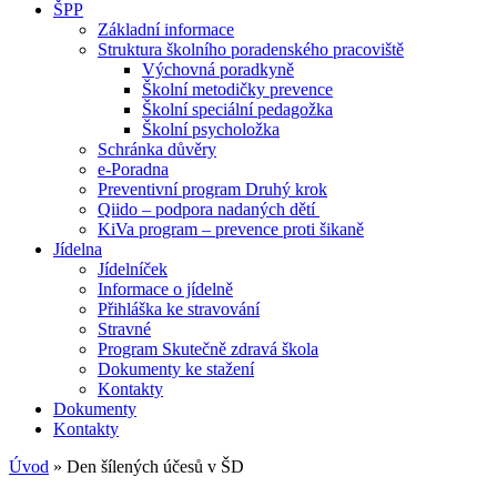
ŠPP
Základní informace
Struktura školního poradenského pracoviště
Výchovná poradkyně
Školní metodičky prevence
Školní speciální pedagožka
Školní psycholožka
Schránka důvěry
e-Poradna
Preventivní program Druhý krok
Qiido – podpora nadaných dětí
KiVa program – prevence proti šikaně
Jídelna
Jídelníček
Informace o jídelně
Přihláška ke stravování
Stravné
Program Skutečně zdravá škola
Dokumenty ke stažení
Kontakty
Dokumenty
Kontakty
Úvod
»
Den šílených účesů v ŠD