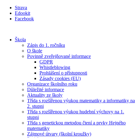
Přejít
Strava
k
Edookit
obsahu
Facebook
Škola
Zápis do 1. ročníku
O škole
Povinně zveřejňované informace
GDPR
Whistleblowing
Prohlášení o přístupnosti
Zásady cookies (EU)
Organizace školního roku
Důležité informace
Aktuality ze školy
Třída s rozšířenou výukou matematiky a informatiky na
2. stupni
Třída s rozšířenou výukou hudební výchovy na 1.
stupni
Třída s genetickou metodou čtení a prvky Hejného
matematiky
Zájmové útvary (školní kroužky)