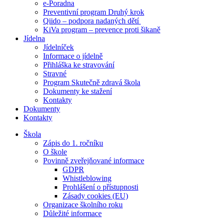
e-Poradna
Preventivní program Druhý krok
Qiido – podpora nadaných dětí
KiVa program – prevence proti šikaně
Jídelna
Jídelníček
Informace o jídelně
Přihláška ke stravování
Stravné
Program Skutečně zdravá škola
Dokumenty ke stažení
Kontakty
Dokumenty
Kontakty
Škola
Zápis do 1. ročníku
O škole
Povinně zveřejňované informace
GDPR
Whistleblowing
Prohlášení o přístupnosti
Zásady cookies (EU)
Organizace školního roku
Důležité informace