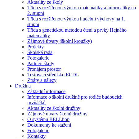
Aktuality ze školy
Třída s rozšířenou výukou matematiky a informatiky na
2. stupni
Třída s rozšířenou výukou hudební výchovy na 1.
stupni
Třída s genetickou metodou čtení a prvky Hejného
matematiky
Zájmové útvary (školní kroužky)
Projekty
Školská rada
Fotogalerie
Partneři školy
Pronájem prostor
Testovací středisko ECDL
Ztráty a nálezy
Družina
Základní informace
Informace o školní družině pro rodiče budoucích
prvňáčků
Aktuality ze školní družiny
Zájmové útvary školní družiny
O systému BELLhop
Dokumenty ke stažení
Fotogalerie
Kontakty