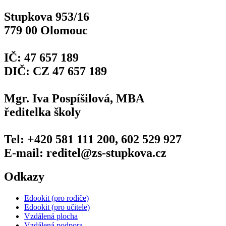
Stupkova 953/16
779 00 Olomouc
IČ: 47 657 189
DIČ: CZ 47 657 189
Mgr. Iva Pospíšilová, MBA
ředitelka školy
Tel: +420 581 111 200, 602 529 927
E-mail: reditel@zs-stupkova.cz
Odkazy
Edookit (pro rodiče)
Edookit (pro učitele)
Vzdálená plocha
Vzdálená podpora