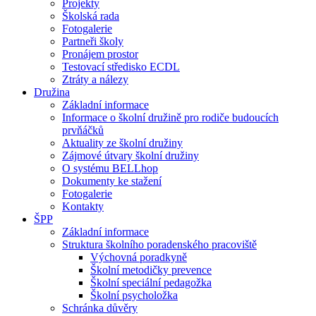
Projekty
Školská rada
Fotogalerie
Partneři školy
Pronájem prostor
Testovací středisko ECDL
Ztráty a nálezy
Družina
Základní informace
Informace o školní družině pro rodiče budoucích
prvňáčků
Aktuality ze školní družiny
Zájmové útvary školní družiny
O systému BELLhop
Dokumenty ke stažení
Fotogalerie
Kontakty
ŠPP
Základní informace
Struktura školního poradenského pracoviště
Výchovná poradkyně
Školní metodičky prevence
Školní speciální pedagožka
Školní psycholožka
Schránka důvěry