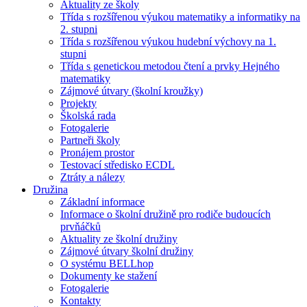
Aktuality ze školy
Třída s rozšířenou výukou matematiky a informatiky na
2. stupni
Třída s rozšířenou výukou hudební výchovy na 1.
stupni
Třída s genetickou metodou čtení a prvky Hejného
matematiky
Zájmové útvary (školní kroužky)
Projekty
Školská rada
Fotogalerie
Partneři školy
Pronájem prostor
Testovací středisko ECDL
Ztráty a nálezy
Družina
Základní informace
Informace o školní družině pro rodiče budoucích
prvňáčků
Aktuality ze školní družiny
Zájmové útvary školní družiny
O systému BELLhop
Dokumenty ke stažení
Fotogalerie
Kontakty