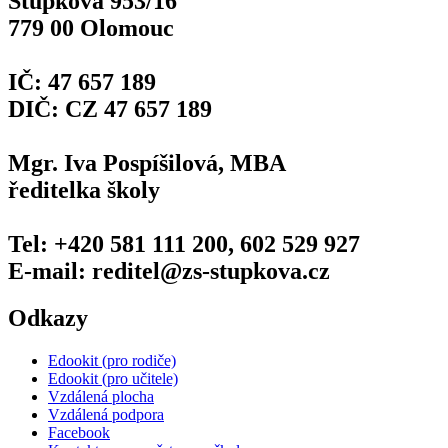
Stupkova 953/16
779 00 Olomouc
IČ: 47 657 189
DIČ: CZ 47 657 189
Mgr. Iva Pospíšilová, MBA
ředitelka školy
Tel: +420 581 111 200, 602 529 927
E-mail: reditel@zs-stupkova.cz
Odkazy
Edookit (pro rodiče)
Edookit (pro učitele)
Vzdálená plocha
Vzdálená podpora
Facebook