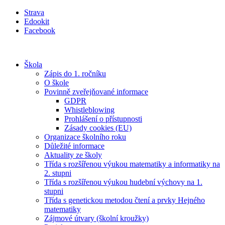
Přejít
Strava
k
Edookit
obsahu
Facebook
Škola
Zápis do 1. ročníku
O škole
Povinně zveřejňované informace
GDPR
Whistleblowing
Prohlášení o přístupnosti
Zásady cookies (EU)
Organizace školního roku
Důležité informace
Aktuality ze školy
Třída s rozšířenou výukou matematiky a informatiky na
2. stupni
Třída s rozšířenou výukou hudební výchovy na 1.
stupni
Třída s genetickou metodou čtení a prvky Hejného
matematiky
Zájmové útvary (školní kroužky)