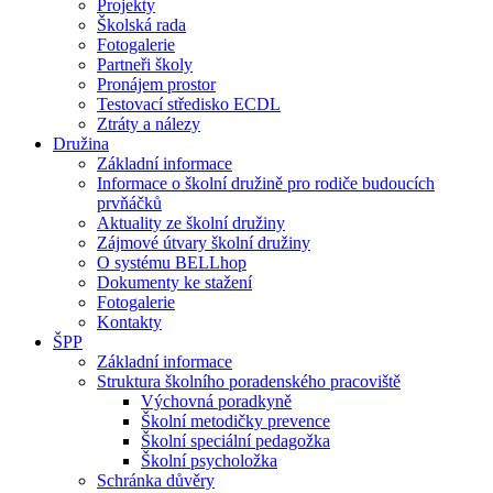
Projekty
Školská rada
Fotogalerie
Partneři školy
Pronájem prostor
Testovací středisko ECDL
Ztráty a nálezy
Družina
Základní informace
Informace o školní družině pro rodiče budoucích
prvňáčků
Aktuality ze školní družiny
Zájmové útvary školní družiny
O systému BELLhop
Dokumenty ke stažení
Fotogalerie
Kontakty
ŠPP
Základní informace
Struktura školního poradenského pracoviště
Výchovná poradkyně
Školní metodičky prevence
Školní speciální pedagožka
Školní psycholožka
Schránka důvěry