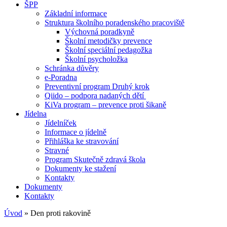
ŠPP
Základní informace
Struktura školního poradenského pracoviště
Výchovná poradkyně
Školní metodičky prevence
Školní speciální pedagožka
Školní psycholožka
Schránka důvěry
e-Poradna
Preventivní program Druhý krok
Qiido – podpora nadaných dětí
KiVa program – prevence proti šikaně
Jídelna
Jídelníček
Informace o jídelně
Přihláška ke stravování
Stravné
Program Skutečně zdravá škola
Dokumenty ke stažení
Kontakty
Dokumenty
Kontakty
Úvod
»
Den proti rakovině