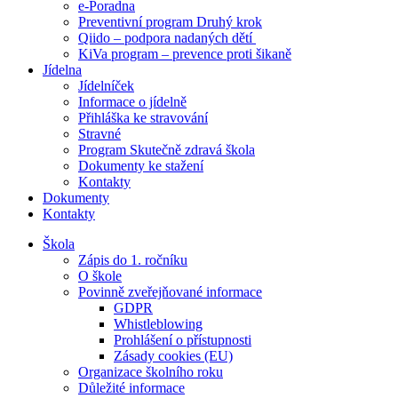
e-Poradna
Preventivní program Druhý krok
Qiido – podpora nadaných dětí
KiVa program – prevence proti šikaně
Jídelna
Jídelníček
Informace o jídelně
Přihláška ke stravování
Stravné
Program Skutečně zdravá škola
Dokumenty ke stažení
Kontakty
Dokumenty
Kontakty
Škola
Zápis do 1. ročníku
O škole
Povinně zveřejňované informace
GDPR
Whistleblowing
Prohlášení o přístupnosti
Zásady cookies (EU)
Organizace školního roku
Důležité informace