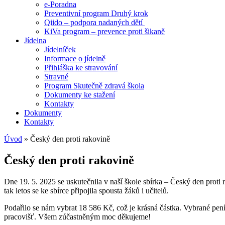
e-Poradna
Preventivní program Druhý krok
Qiido – podpora nadaných dětí
KiVa program – prevence proti šikaně
Jídelna
Jídelníček
Informace o jídelně
Přihláška ke stravování
Stravné
Program Skutečně zdravá škola
Dokumenty ke stažení
Kontakty
Dokumenty
Kontakty
Úvod
»
Český den proti rakovině
Český den proti rakovině
Dne 19. 5. 2025 se uskutečnila v naší škole sbírka – Český den proti r
tak letos se ke sbírce připojila spousta žáků i učitelů.
Podařilo se nám vybrat 18 586 Kč, což je krásná částka. Vybrané pe
pracovišť. Všem zúčastněným moc děkujeme!