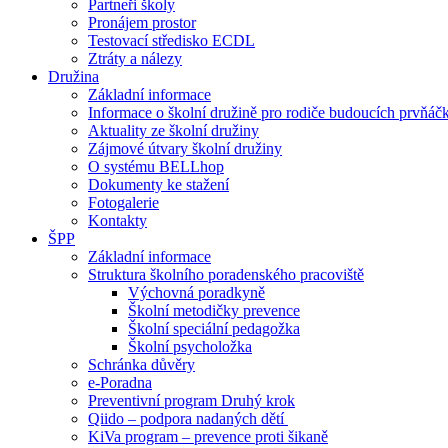
Partneři školy
Pronájem prostor
Testovací středisko ECDL
Ztráty a nálezy
Družina
Základní informace
Informace o školní družině pro rodiče budoucích prvňáč
Aktuality ze školní družiny
Zájmové útvary školní družiny
O systému BELLhop
Dokumenty ke stažení
Fotogalerie
Kontakty
ŠPP
Základní informace
Struktura školního poradenského pracoviště
Výchovná poradkyně
Školní metodičky prevence
Školní speciální pedagožka
Školní psycholožka
Schránka důvěry
e-Poradna
Preventivní program Druhý krok
Qiido – podpora nadaných dětí
KiVa program – prevence proti šikaně