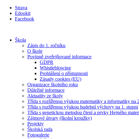
Přejít
Strava
k
Edookit
obsahu
Facebook
Škola
Zápis do 1. ročníku
O škole
Povinně zveřejňované informace
GDPR
Whistleblowing
Prohlášení o přístupnosti
Zásady cookies (EU)
Organizace školního roku
Důležité informace
Aktuality ze školy
Třída s rozšířenou výukou matematiky a informatiky na 2
Třída s rozšířenou výukou hudební výchovy na 1. stupni
Třída s genetickou metodou čtení a prvky Hejného mate
Zájmové útvary (školní kroužky)
Projekty
Školská rada
Fotogalerie