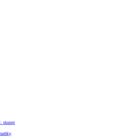
. stupni
matiky