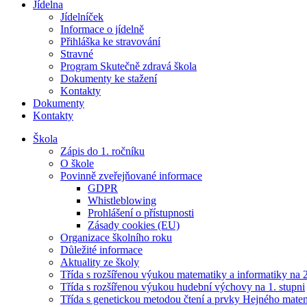
Jídelna
Jídelníček
Informace o jídelně
Přihláška ke stravování
Stravné
Program Skutečně zdravá škola
Dokumenty ke stažení
Kontakty
Dokumenty
Kontakty
Škola
Zápis do 1. ročníku
O škole
Povinně zveřejňované informace
GDPR
Whistleblowing
Prohlášení o přístupnosti
Zásady cookies (EU)
Organizace školního roku
Důležité informace
Aktuality ze školy
Třída s rozšířenou výukou matematiky a informatiky na 2
Třída s rozšířenou výukou hudební výchovy na 1. stupni
Třída s genetickou metodou čtení a prvky Hejného mate