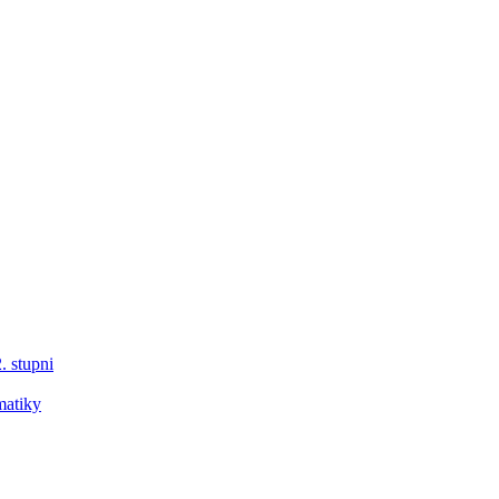
. stupni
matiky