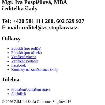
Mgr. Iva Pospíšilová, MBA
ředitelka školy
Tel: +420 581 111 200, 602 529 927
E-mail: reditel@zs-stupkova.cz
Odkazy
Edookit (pro rodiče)
Edookit (pro učitele)
Vzdálená plocha
Vzdálená podpora
Facebook
Kontakty na zaměstnance školy
Jídelna
Přihlášení/odhlášení stravy
Jídelníček
© 2026 Základní škola Olomouc, Stupkova 16