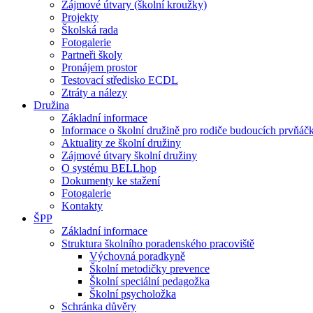
Zájmové útvary (školní kroužky)
Projekty
Školská rada
Fotogalerie
Partneři školy
Pronájem prostor
Testovací středisko ECDL
Ztráty a nálezy
Družina
Základní informace
Informace o školní družině pro rodiče budoucích prvňáč
Aktuality ze školní družiny
Zájmové útvary školní družiny
O systému BELLhop
Dokumenty ke stažení
Fotogalerie
Kontakty
ŠPP
Základní informace
Struktura školního poradenského pracoviště
Výchovná poradkyně
Školní metodičky prevence
Školní speciální pedagožka
Školní psycholožka
Schránka důvěry