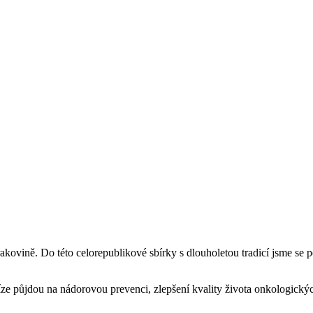
akovině. Do této celorepublikové sbírky s dlouholetou tradicí jsme se p
níze půjdou na nádorovou prevenci, zlepšení kvality života onkologic