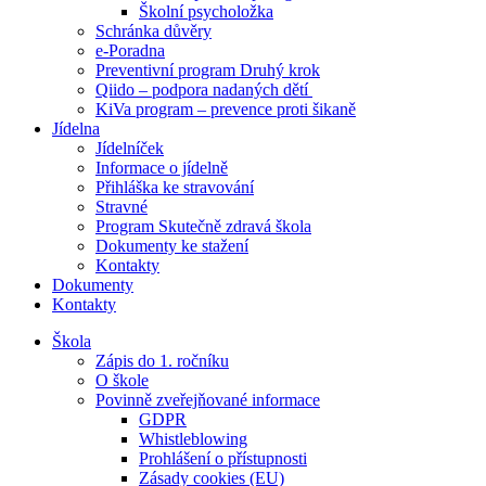
Školní psycholožka
Schránka důvěry
e-Poradna
Preventivní program Druhý krok
Qiido – podpora nadaných dětí
KiVa program – prevence proti šikaně
Jídelna
Jídelníček
Informace o jídelně
Přihláška ke stravování
Stravné
Program Skutečně zdravá škola
Dokumenty ke stažení
Kontakty
Dokumenty
Kontakty
Škola
Zápis do 1. ročníku
O škole
Povinně zveřejňované informace
GDPR
Whistleblowing
Prohlášení o přístupnosti
Zásady cookies (EU)