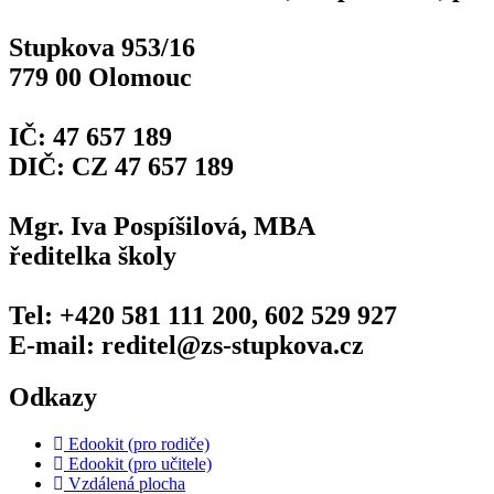
Stupkova 953/16
779 00 Olomouc
IČ: 47 657 189
DIČ: CZ 47 657 189
Mgr. Iva Pospíšilová, MBA
ředitelka školy
Tel: +420 581 111 200, 602 529 927
E-mail: reditel@zs-stupkova.cz
Odkazy
Edookit (pro rodiče)
Edookit (pro učitele)
Vzdálená plocha