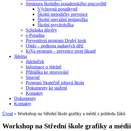
Struktura školního poradenského pracoviště
Výchovná poradkyně
Školní metodičky prevence
Školní speciální pedagožka
Školní psycholožka
Schránka důvěry
e-Poradna
Preventivní program Druhý krok
Qiido – podpora nadaných dětí
KiVa program – prevence proti šikaně
Jídelna
Jídelníček
Informace o jídelně
Přihláška ke stravování
Stravné
Program Skutečně zdravá škola
Dokumenty ke stažení
Kontakty
Dokumenty
Kontakty
Úvod
»
Workshop na Střední škole grafiky a médií z pohledu žáků
Workshop na Střední škole grafiky a médií