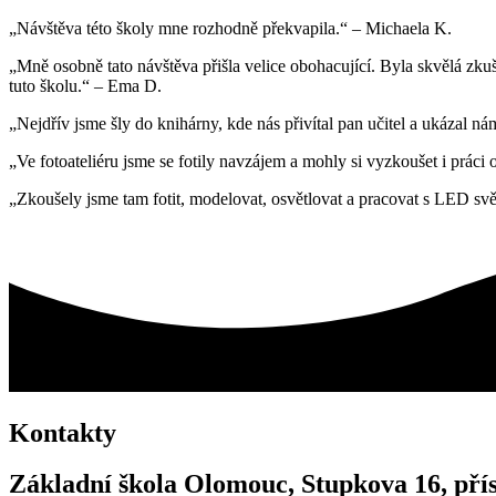
„Návštěva této školy mne rozhodně překvapila.“ – Michaela K.
„Mně osobně tato návštěva přišla velice obohacující. Byla skvělá zkuše
tuto školu.“ – Ema D.
„Nejdřív jsme šly do knihárny, kde nás přivítal pan učitel a ukázal ná
„Ve fotoateliéru jsme se fotily navzájem a mohly si vyzkoušet i práci
„Zkoušely jsme tam fotit, modelovat, osvětlovat a pracovat s LED sv
Kontakty
Základní škola Olomouc, Stupkova 16, pří