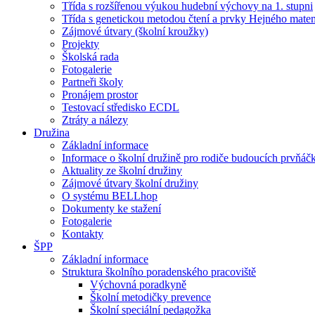
Třída s rozšířenou výukou hudební výchovy na 1. stupni
Třída s genetickou metodou čtení a prvky Hejného mate
Zájmové útvary (školní kroužky)
Projekty
Školská rada
Fotogalerie
Partneři školy
Pronájem prostor
Testovací středisko ECDL
Ztráty a nálezy
Družina
Základní informace
Informace o školní družině pro rodiče budoucích prvňáč
Aktuality ze školní družiny
Zájmové útvary školní družiny
O systému BELLhop
Dokumenty ke stažení
Fotogalerie
Kontakty
ŠPP
Základní informace
Struktura školního poradenského pracoviště
Výchovná poradkyně
Školní metodičky prevence
Školní speciální pedagožka