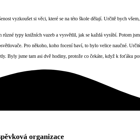
nost vyzkoušet si věci, které se na této škole dělají. Určitě bych všem,
m různé typy knižních vazeb a vysvětlil, jak se každá vyrábí. Potom jsme
 osvětlovače. Pro někoho, koho focení baví, to bylo velice naučné. Urči
ětly. Byly jsme tam asi dvě hodiny, protože co čekáte, když k foťáku 
spěvková organizace