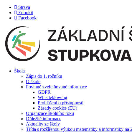
Přejít
Strava
k
Edookit
obsahu
Facebook
Škola
Zápis do 1. ročníku
O škole
Povinně zveřejňované informace
GDPR
Whistleblowing
Prohlášení o přístupnosti
Zásady cookies (EU)
Organizace školního roku
Důležité informace
Aktuality ze školy
Třída s rozšířenou výukou matematiky a informatiky na 2