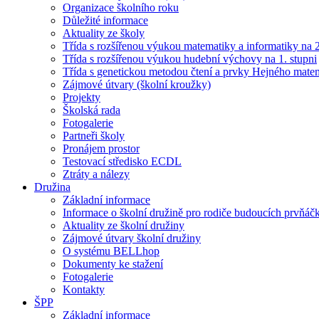
Organizace školního roku
Důležité informace
Aktuality ze školy
Třída s rozšířenou výukou matematiky a informatiky na 2
Třída s rozšířenou výukou hudební výchovy na 1. stupni
Třída s genetickou metodou čtení a prvky Hejného mate
Zájmové útvary (školní kroužky)
Projekty
Školská rada
Fotogalerie
Partneři školy
Pronájem prostor
Testovací středisko ECDL
Ztráty a nálezy
Družina
Základní informace
Informace o školní družině pro rodiče budoucích prvňáč
Aktuality ze školní družiny
Zájmové útvary školní družiny
O systému BELLhop
Dokumenty ke stažení
Fotogalerie
Kontakty
ŠPP
Základní informace