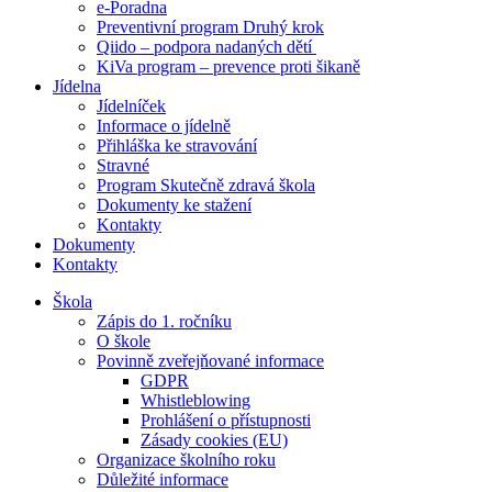
e-Poradna
Preventivní program Druhý krok
Qiido – podpora nadaných dětí
KiVa program – prevence proti šikaně
Jídelna
Jídelníček
Informace o jídelně
Přihláška ke stravování
Stravné
Program Skutečně zdravá škola
Dokumenty ke stažení
Kontakty
Dokumenty
Kontakty
Škola
Zápis do 1. ročníku
O škole
Povinně zveřejňované informace
GDPR
Whistleblowing
Prohlášení o přístupnosti
Zásady cookies (EU)
Organizace školního roku
Důležité informace