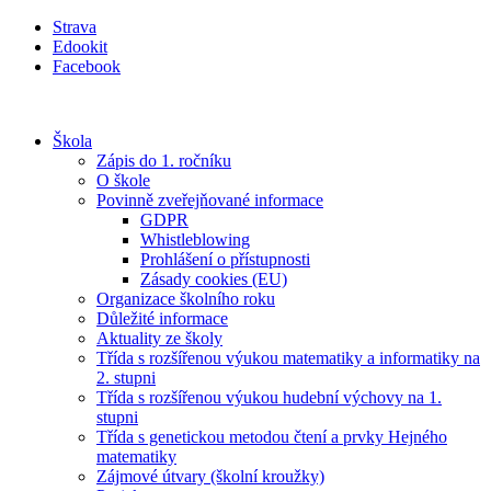
Přejít
Strava
k
Edookit
obsahu
Facebook
Škola
Zápis do 1. ročníku
O škole
Povinně zveřejňované informace
GDPR
Whistleblowing
Prohlášení o přístupnosti
Zásady cookies (EU)
Organizace školního roku
Důležité informace
Aktuality ze školy
Třída s rozšířenou výukou matematiky a informatiky na
2. stupni
Třída s rozšířenou výukou hudební výchovy na 1.
stupni
Třída s genetickou metodou čtení a prvky Hejného
matematiky
Zájmové útvary (školní kroužky)