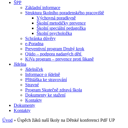
ŠPP
Základní informace
Struktura školního poradenského pracoviště
Výchovná poradkyně
Školní metodičky prevence
Školní speciální pedagožka
Školní psycholožka
Schránka důvěry
e-Poradna
Preventivní program Druhý krok
Qiido – podpora nadaných dětí
KiVa program – prevence proti šikaně
Jídelna
Jídelníček
Informace o jídelně
Přihláška ke stravování
Stravné
Program Skutečně zdravá škola
Dokumenty ke stažení
Kontakty
Dokumenty
Kontakty
Úvod
»
Úspěch žáků naší školy na Dětské konferenci PdF UP