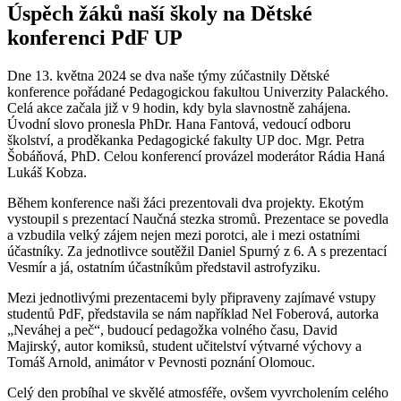
Úspěch žáků naší školy na Dětské
konferenci PdF UP
Dne 13. května 2024 se dva naše týmy zúčastnily Dětské
konference pořádané Pedagogickou fakultou Univerzity Palackého.
Celá akce začala již v 9 hodin, kdy byla slavnostně zahájena.
Úvodní slovo pronesla PhDr. Hana Fantová, vedoucí odboru
školství, a proděkanka Pedagogické fakulty UP doc. Mgr. Petra
Šobáňová, PhD. Celou konferencí provázel moderátor Rádia Haná
Lukáš Kobza.
Během konference naši žáci prezentovali dva projekty. Ekotým
vystoupil s prezentací Naučná stezka stromů. Prezentace se povedla
a vzbudila velký zájem nejen mezi porotci, ale i mezi ostatními
účastníky. Za jednotlivce soutěžil Daniel Spurný z 6. A s prezentací
Vesmír a já, ostatním účastníkům představil astrofyziku.
Mezi jednotlivými prezentacemi byly připraveny zajímavé vstupy
studentů PdF, představila se nám například Nel Foberová, autorka
„Neváhej a peč“, budoucí pedagožka volného času, David
Majirský, autor komiksů, student učitelství výtvarné výchovy a
Tomáš Arnold, animátor v Pevnosti poznání Olomouc.
Celý den probíhal ve skvělé atmosféře, ovšem vyvrcholením celého