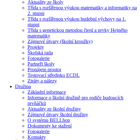
Aktuality ze školy
Třída s rozšířenou výukou matematiky a informatiky na
2. stupni
Třída s rozšířenou výukou hudební výchovy na 1.
stupni
Třída s genetickou metodou čtení a prvky Hejného
matematiky
Zájmové útvary (školní kroužky)
Projekty
Školská rada
Fotogalerie
Partneři školy
Pronájem prostor
Testovací středisko ECDL
Ztráty a nálezy
Družina
Základní informace
Informace o školní družině pro rodiče budoucích
prvňáčků
Aktuality ze školní družiny
Zájmové útvary školní družiny
O systému BELLhop
Dokumenty ke stažení
Fotogalerie
Kontakty