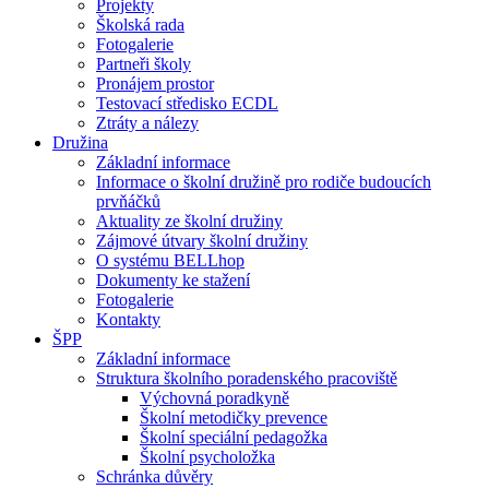
Projekty
Školská rada
Fotogalerie
Partneři školy
Pronájem prostor
Testovací středisko ECDL
Ztráty a nálezy
Družina
Základní informace
Informace o školní družině pro rodiče budoucích
prvňáčků
Aktuality ze školní družiny
Zájmové útvary školní družiny
O systému BELLhop
Dokumenty ke stažení
Fotogalerie
Kontakty
ŠPP
Základní informace
Struktura školního poradenského pracoviště
Výchovná poradkyně
Školní metodičky prevence
Školní speciální pedagožka
Školní psycholožka
Schránka důvěry