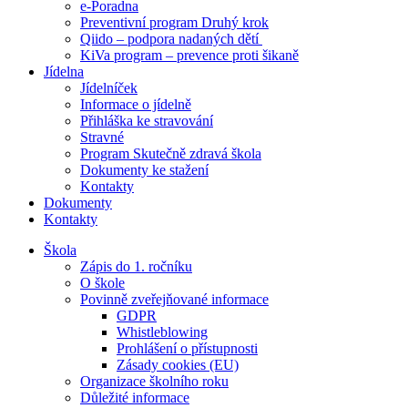
e-Poradna
Preventivní program Druhý krok
Qiido – podpora nadaných dětí
KiVa program – prevence proti šikaně
Jídelna
Jídelníček
Informace o jídelně
Přihláška ke stravování
Stravné
Program Skutečně zdravá škola
Dokumenty ke stažení
Kontakty
Dokumenty
Kontakty
Škola
Zápis do 1. ročníku
O škole
Povinně zveřejňované informace
GDPR
Whistleblowing
Prohlášení o přístupnosti
Zásady cookies (EU)
Organizace školního roku
Důležité informace