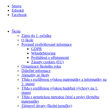
Přejít
Strava
k
Edookit
obsahu
Facebook
Škola
Zápis do 1. ročníku
O škole
Povinně zveřejňované informace
GDPR
Whistleblowing
Prohlášení o přístupnosti
Zásady cookies (EU)
Organizace školního roku
Důležité informace
Aktuality ze školy
Třída s rozšířenou výukou matematiky a informatiky na
2. stupni
Třída s rozšířenou výukou hudební výchovy na 1.
stupni
Třída s genetickou metodou čtení a prvky Hejného
matematiky
Zájmové útvary (školní kroužky)