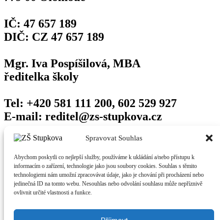
IČ: 47 657 189
DIČ: CZ 47 657 189
Mgr. Iva Pospíšilová, MBA
ředitelka školy
Tel: +420 581 111 200, 602 529 927
E-mail: reditel@zs-stupkova.cz
Odkazy
Spravovat Souhlas
Abychom poskytli co nejlepší služby, používáme k ukládání a/nebo přístupu k
Edookit (pro rodiče)
informacím o zařízení, technologie jako jsou soubory cookies. Souhlas s těmito
Edookit (pro učitele)
technologiemi nám umožní zpracovávat údaje, jako je chování při procházení nebo
Vzdálená plocha
jedinečná ID na tomto webu. Nesouhlas nebo odvolání souhlasu může nepříznivě
Vzdálená podpora
ovlivnit určité vlastnosti a funkce.
Facebook
Kontakty na zaměstnance školy