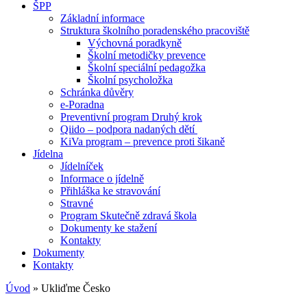
ŠPP
Základní informace
Struktura školního poradenského pracoviště
Výchovná poradkyně
Školní metodičky prevence
Školní speciální pedagožka
Školní psycholožka
Schránka důvěry
e-Poradna
Preventivní program Druhý krok
Qiido – podpora nadaných dětí
KiVa program – prevence proti šikaně
Jídelna
Jídelníček
Informace o jídelně
Přihláška ke stravování
Stravné
Program Skutečně zdravá škola
Dokumenty ke stažení
Kontakty
Dokumenty
Kontakty
Úvod
»
Ukliďme Česko