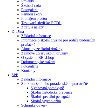
Projekty
Školská rada
Fotogalerie
Partneři školy
Pronájem prostor
Testovací středisko ECDL
Ztráty a nálezy
Družina
Základní informace
Informace o školní družině pro rodiče budoucích
prvňáčků
Aktuality ze školní družiny
Zájmové útvary školní družiny
O systému BELLhop
Dokumenty ke stažení
Fotogalerie
Kontakty
ŠPP
Základní informace
Struktura školního poradenského pracoviště
Výchovná poradkyně
Školní metodičky prevence
Školní speciální pedagožka
Školní psycholožka
Schránka důvěry