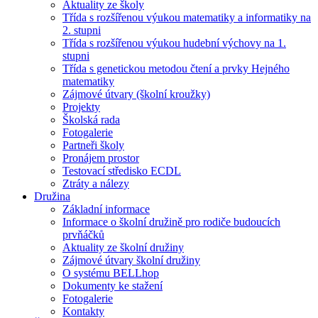
Aktuality ze školy
Třída s rozšířenou výukou matematiky a informatiky na
2. stupni
Třída s rozšířenou výukou hudební výchovy na 1.
stupni
Třída s genetickou metodou čtení a prvky Hejného
matematiky
Zájmové útvary (školní kroužky)
Projekty
Školská rada
Fotogalerie
Partneři školy
Pronájem prostor
Testovací středisko ECDL
Ztráty a nálezy
Družina
Základní informace
Informace o školní družině pro rodiče budoucích
prvňáčků
Aktuality ze školní družiny
Zájmové útvary školní družiny
O systému BELLhop
Dokumenty ke stažení
Fotogalerie
Kontakty