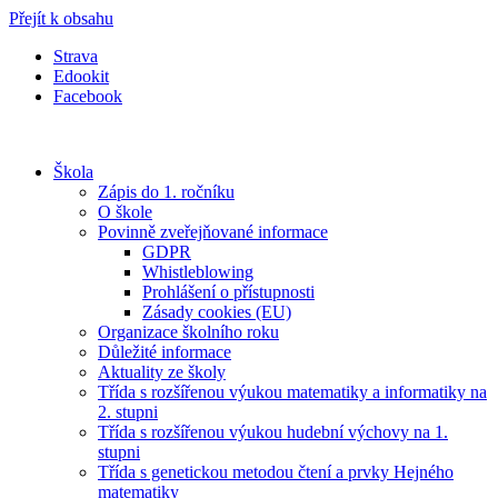
Přejít k obsahu
Strava
Edookit
Facebook
Škola
Zápis do 1. ročníku
O škole
Povinně zveřejňované informace
GDPR
Whistleblowing
Prohlášení o přístupnosti
Zásady cookies (EU)
Organizace školního roku
Důležité informace
Aktuality ze školy
Třída s rozšířenou výukou matematiky a informatiky na
2. stupni
Třída s rozšířenou výukou hudební výchovy na 1.
stupni
Třída s genetickou metodou čtení a prvky Hejného
matematiky