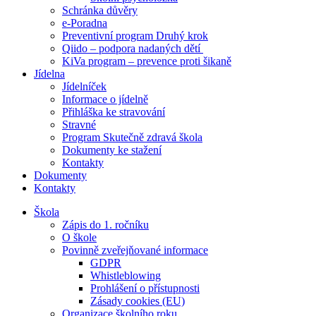
Schránka důvěry
e-Poradna
Preventivní program Druhý krok
Qiido – podpora nadaných dětí
KiVa program – prevence proti šikaně
Jídelna
Jídelníček
Informace o jídelně
Přihláška ke stravování
Stravné
Program Skutečně zdravá škola
Dokumenty ke stažení
Kontakty
Dokumenty
Kontakty
Škola
Zápis do 1. ročníku
O škole
Povinně zveřejňované informace
GDPR
Whistleblowing
Prohlášení o přístupnosti
Zásady cookies (EU)
Organizace školního roku