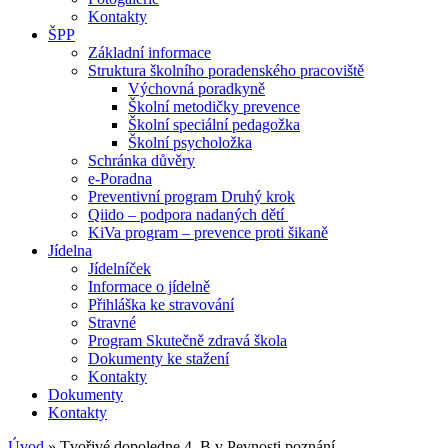
Kontakty
ŠPP
Základní informace
Struktura školního poradenského pracoviště
Výchovná poradkyně
Školní metodičky prevence
Školní speciální pedagožka
Školní psycholožka
Schránka důvěry
e-Poradna
Preventivní program Druhý krok
Qiido – podpora nadaných dětí
KiVa program – prevence proti šikaně
Jídelna
Jídelníček
Informace o jídelně
Přihláška ke stravování
Stravné
Program Skutečně zdravá škola
Dokumenty ke stažení
Kontakty
Dokumenty
Kontakty
Úvod
»
Tvořivé dopoledne 4. B v Pevnosti poznání