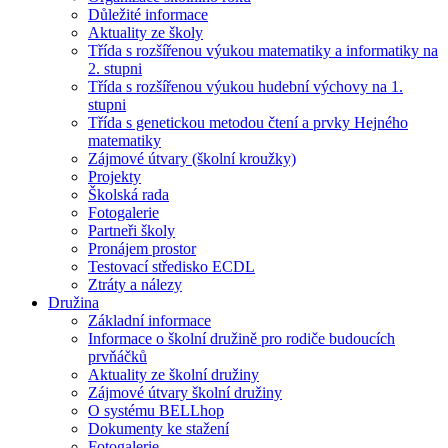
Důležité informace
Aktuality ze školy
Třída s rozšířenou výukou matematiky a informatiky na
2. stupni
Třída s rozšířenou výukou hudební výchovy na 1.
stupni
Třída s genetickou metodou čtení a prvky Hejného
matematiky
Zájmové útvary (školní kroužky)
Projekty
Školská rada
Fotogalerie
Partneři školy
Pronájem prostor
Testovací středisko ECDL
Ztráty a nálezy
Družina
Základní informace
Informace o školní družině pro rodiče budoucích
prvňáčků
Aktuality ze školní družiny
Zájmové útvary školní družiny
O systému BELLhop
Dokumenty ke stažení
Fotogalerie