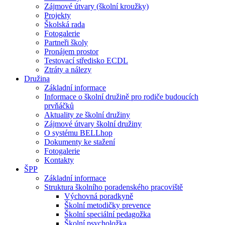
Zájmové útvary (školní kroužky)
Projekty
Školská rada
Fotogalerie
Partneři školy
Pronájem prostor
Testovací středisko ECDL
Ztráty a nálezy
Družina
Základní informace
Informace o školní družině pro rodiče budoucích
prvňáčků
Aktuality ze školní družiny
Zájmové útvary školní družiny
O systému BELLhop
Dokumenty ke stažení
Fotogalerie
Kontakty
ŠPP
Základní informace
Struktura školního poradenského pracoviště
Výchovná poradkyně
Školní metodičky prevence
Školní speciální pedagožka
Školní psycholožka