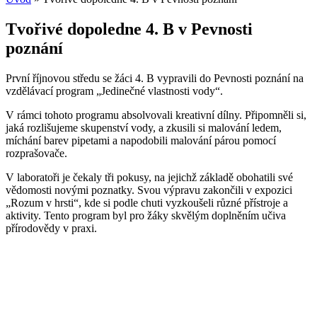
Tvořivé dopoledne 4. B v Pevnosti
poznání
První říjnovou středu se žáci 4. B vypravili do Pevnosti poznání na
vzdělávací program „Jedinečné vlastnosti vody“.
V rámci tohoto programu absolvovali kreativní dílny. Připomněli si,
jaká rozlišujeme skupenství vody, a zkusili si malování ledem,
míchání barev pipetami a napodobili malování párou pomocí
rozprašovače.
V laboratoři je čekaly tři pokusy, na jejichž základě obohatili své
vědomosti novými poznatky. Svou výpravu zakončili v expozici
„Rozum v hrsti“, kde si podle chuti vyzkoušeli různé přístroje a
aktivity. Tento program byl pro žáky skvělým doplněním učiva
přírodovědy v praxi.