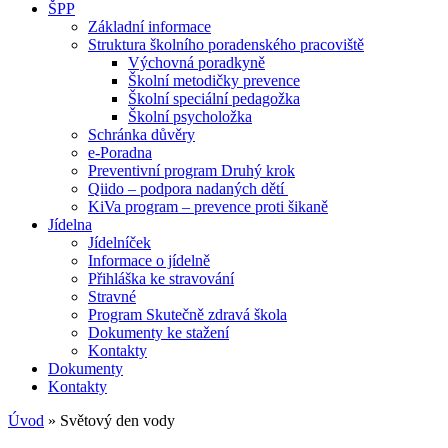
ŠPP
Základní informace
Struktura školního poradenského pracoviště
Výchovná poradkyně
Školní metodičky prevence
Školní speciální pedagožka
Školní psycholožka
Schránka důvěry
e-Poradna
Preventivní program Druhý krok
Qiido – podpora nadaných dětí
KiVa program – prevence proti šikaně
Jídelna
Jídelníček
Informace o jídelně
Přihláška ke stravování
Stravné
Program Skutečně zdravá škola
Dokumenty ke stažení
Kontakty
Dokumenty
Kontakty
Úvod
»
Světový den vody