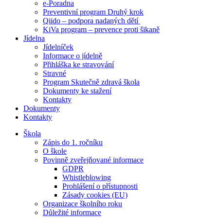
e-Poradna
Preventivní program Druhý krok
Qiido – podpora nadaných dětí
KiVa program – prevence proti šikaně
Jídelna
Jídelníček
Informace o jídelně
Přihláška ke stravování
Stravné
Program Skutečně zdravá škola
Dokumenty ke stažení
Kontakty
Dokumenty
Kontakty
Škola
Zápis do 1. ročníku
O škole
Povinně zveřejňované informace
GDPR
Whistleblowing
Prohlášení o přístupnosti
Zásady cookies (EU)
Organizace školního roku
Důležité informace