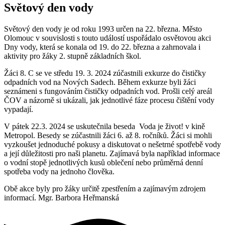
Světový den vody
Světový den vody je od roku 1993 určen na 22. března. Město
Olomouc v souvislosti s touto událostí uspořádalo osvětovou akci
Dny vody, která se konala od 19. do 22. března a zahrnovala i
aktivity pro žáky 2. stupně základních škol.
Žáci 8. C se ve středu 19. 3. 2024 zúčastnili exkurze do čističky
odpadních vod na Nových Sadech. Během exkurze byli žáci
seznámeni s fungováním čističky odpadních vod. Prošli celý areál
ČOV a názorně si ukázali, jak jednotlivé fáze procesu čištění vody
vypadají.
V pátek 22.3. 2024 se uskutečnila beseda Voda je život! v kině
Metropol. Besedy se zúčastnili žáci 6. až 8. ročníků. Žáci si mohli
vyzkoušet jednoduché pokusy a diskutovat o nešetrné spotřebě vody
a její důležitosti pro naši planetu. Zajímavá byla například informace
o vodní stopě jednotlivých kusů oblečení nebo průměrná denní
spotřeba vody na jednoho člověka.
Obě akce byly pro žáky určitě zpestřením a zajímavým zdrojem
informací. Mgr. Barbora Heřmanská