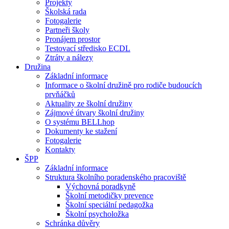
Projekty
Školská rada
Fotogalerie
Partneři školy
Pronájem prostor
Testovací středisko ECDL
Ztráty a nálezy
Družina
Základní informace
Informace o školní družině pro rodiče budoucích
prvňáčků
Aktuality ze školní družiny
Zájmové útvary školní družiny
O systému BELLhop
Dokumenty ke stažení
Fotogalerie
Kontakty
ŠPP
Základní informace
Struktura školního poradenského pracoviště
Výchovná poradkyně
Školní metodičky prevence
Školní speciální pedagožka
Školní psycholožka
Schránka důvěry