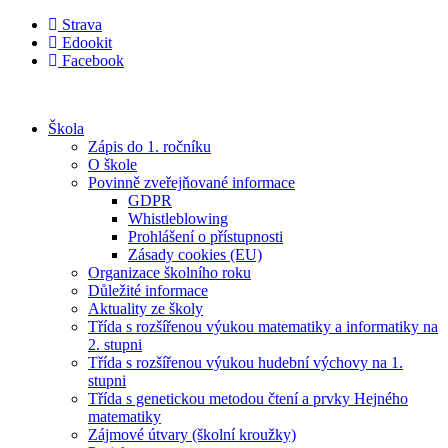
Přejít
Strava
k
Edookit
obsahu
Facebook
Škola
Zápis do 1. ročníku
O škole
Povinně zveřejňované informace
GDPR
Whistleblowing
Prohlášení o přístupnosti
Zásady cookies (EU)
Organizace školního roku
Důležité informace
Aktuality ze školy
Třída s rozšířenou výukou matematiky a informatiky na
2. stupni
Třída s rozšířenou výukou hudební výchovy na 1.
stupni
Třída s genetickou metodou čtení a prvky Hejného
matematiky
Zájmové útvary (školní kroužky)