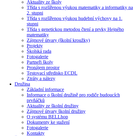
Aktuality ze školy
Třída s rozšířenou výukou matematiky a informatiky na
2. stupni
Třída s rozšířenou výukou hudební výchovy na 1.
stupni
Třída s genetickou metodou čtení a prvky Hejného
matematiky
Zájmové útvary (školní kroužky)
Projekty
Školská rada
Fotogalerie
Partneři školy
Pronájem prostor
Testovací středisko ECDL
Ztráty a nálezy
Družina
Základní informace
Informace o školní družině pro rodiče budoucích
prvňáčků
Aktuality ze školní družiny
Zájmové útvary školní družiny
O systému BELLhop
Dokumenty ke stažení
Fotogalerie
Kontakty