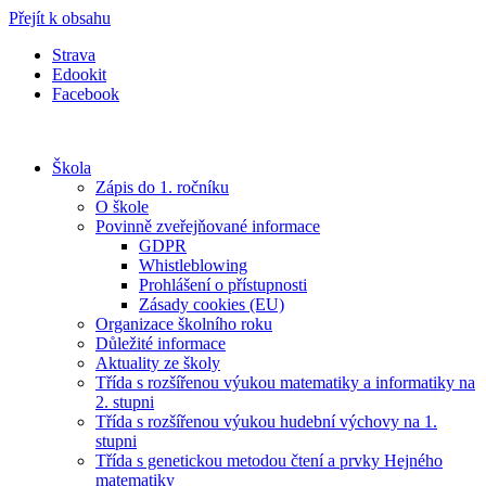
Přejít k obsahu
Strava
Edookit
Facebook
Škola
Zápis do 1. ročníku
O škole
Povinně zveřejňované informace
GDPR
Whistleblowing
Prohlášení o přístupnosti
Zásady cookies (EU)
Organizace školního roku
Důležité informace
Aktuality ze školy
Třída s rozšířenou výukou matematiky a informatiky na
2. stupni
Třída s rozšířenou výukou hudební výchovy na 1.
stupni
Třída s genetickou metodou čtení a prvky Hejného
matematiky