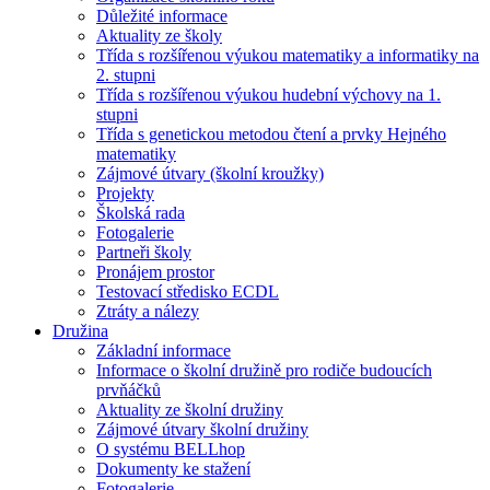
Důležité informace
Aktuality ze školy
Třída s rozšířenou výukou matematiky a informatiky na
2. stupni
Třída s rozšířenou výukou hudební výchovy na 1.
stupni
Třída s genetickou metodou čtení a prvky Hejného
matematiky
Zájmové útvary (školní kroužky)
Projekty
Školská rada
Fotogalerie
Partneři školy
Pronájem prostor
Testovací středisko ECDL
Ztráty a nálezy
Družina
Základní informace
Informace o školní družině pro rodiče budoucích
prvňáčků
Aktuality ze školní družiny
Zájmové útvary školní družiny
O systému BELLhop
Dokumenty ke stažení
Fotogalerie