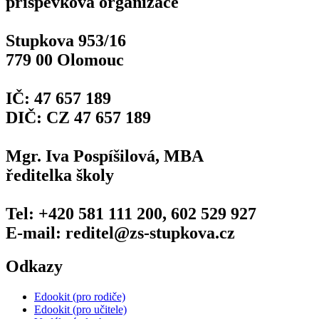
příspěvková organizace
Stupkova 953/16
779 00 Olomouc
IČ: 47 657 189
DIČ: CZ 47 657 189
Mgr. Iva Pospíšilová, MBA
ředitelka školy
Tel: +420 581 111 200, 602 529 927
E-mail: reditel@zs-stupkova.cz
Odkazy
Edookit (pro rodiče)
Edookit (pro učitele)