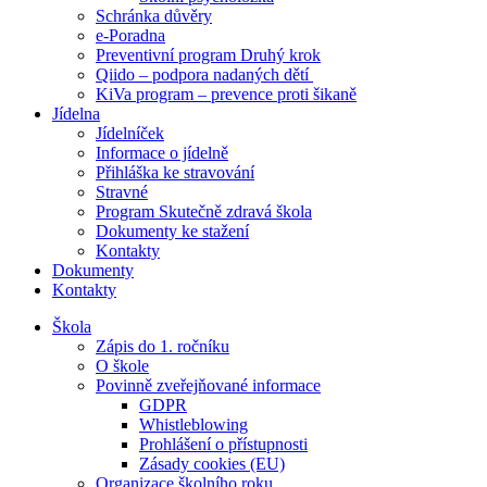
Schránka důvěry
e-Poradna
Preventivní program Druhý krok
Qiido – podpora nadaných dětí
KiVa program – prevence proti šikaně
Jídelna
Jídelníček
Informace o jídelně
Přihláška ke stravování
Stravné
Program Skutečně zdravá škola
Dokumenty ke stažení
Kontakty
Dokumenty
Kontakty
Škola
Zápis do 1. ročníku
O škole
Povinně zveřejňované informace
GDPR
Whistleblowing
Prohlášení o přístupnosti
Zásady cookies (EU)
Organizace školního roku