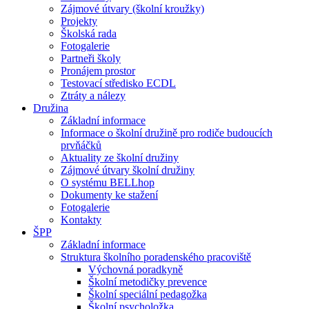
Zájmové útvary (školní kroužky)
Projekty
Školská rada
Fotogalerie
Partneři školy
Pronájem prostor
Testovací středisko ECDL
Ztráty a nálezy
Družina
Základní informace
Informace o školní družině pro rodiče budoucích
prvňáčků
Aktuality ze školní družiny
Zájmové útvary školní družiny
O systému BELLhop
Dokumenty ke stažení
Fotogalerie
Kontakty
ŠPP
Základní informace
Struktura školního poradenského pracoviště
Výchovná poradkyně
Školní metodičky prevence
Školní speciální pedagožka
Školní psycholožka