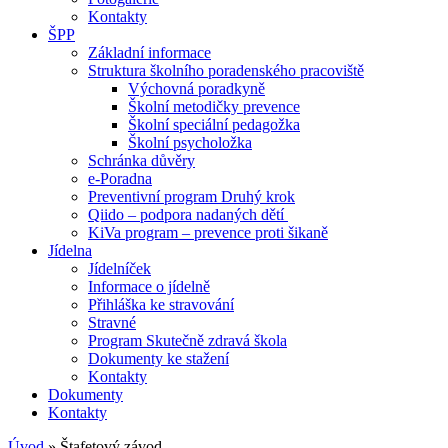
Kontakty
ŠPP
Základní informace
Struktura školního poradenského pracoviště
Výchovná poradkyně
Školní metodičky prevence
Školní speciální pedagožka
Školní psycholožka
Schránka důvěry
e-Poradna
Preventivní program Druhý krok
Qiido – podpora nadaných dětí
KiVa program – prevence proti šikaně
Jídelna
Jídelníček
Informace o jídelně
Přihláška ke stravování
Stravné
Program Skutečně zdravá škola
Dokumenty ke stažení
Kontakty
Dokumenty
Kontakty
Úvod
»
Štafetový závod