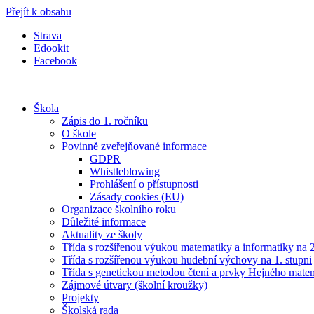
Přejít k obsahu
Strava
Edookit
Facebook
Škola
Zápis do 1. ročníku
O škole
Povinně zveřejňované informace
GDPR
Whistleblowing
Prohlášení o přístupnosti
Zásady cookies (EU)
Organizace školního roku
Důležité informace
Aktuality ze školy
Třída s rozšířenou výukou matematiky a informatiky na 2
Třída s rozšířenou výukou hudební výchovy na 1. stupni
Třída s genetickou metodou čtení a prvky Hejného mate
Zájmové útvary (školní kroužky)
Projekty
Školská rada