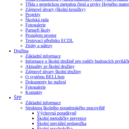
Třída s genetickou metodou čtení a prvky Hejného mate
Zájmové útvary (školní kroužky)
Projekty
Školská rada
Fotogalerie
Partneři školy
Pronájem prostor
Testovací středisko ECDL
Ztráty a nálezy
Družina
Základní informace
Informace o školní družině pro rodiče budoucích prvňáč
Aktuality ze školní družiny
Zájmové útvary školní družiny
O systému BELLhop
Dokumenty ke stažení
Fotogalerie
Kontakty
ŠPP
Základní informace
Struktura školního poradenského pracoviště
Výchovná poradkyně
Školní metodičky prevence
Školní speciální pedagožka
Školní psycholožka