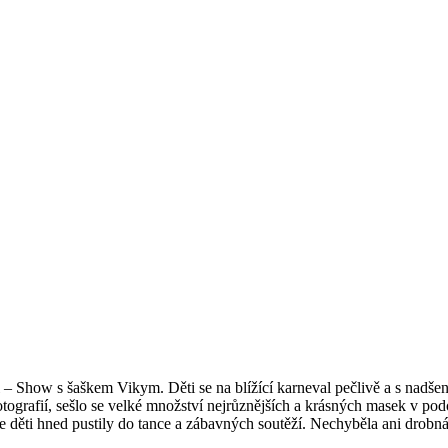
val – Show s šaškem Vikym. Děti se na blížící karneval pečlivě a s nad
otografií, sešlo se velké množství nejrůznějších a krásných masek v po
se děti hned pustily do tance a zábavných soutěží. Nechyběla ani drob