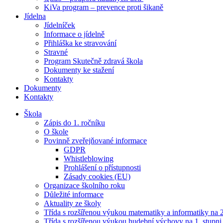
KiVa program – prevence proti šikaně
Jídelna
Jídelníček
Informace o jídelně
Přihláška ke stravování
Stravné
Program Skutečně zdravá škola
Dokumenty ke stažení
Kontakty
Dokumenty
Kontakty
Škola
Zápis do 1. ročníku
O škole
Povinně zveřejňované informace
GDPR
Whistleblowing
Prohlášení o přístupnosti
Zásady cookies (EU)
Organizace školního roku
Důležité informace
Aktuality ze školy
Třída s rozšířenou výukou matematiky a informatiky na 2
Třída s rozšířenou výukou hudební výchovy na 1. stupni