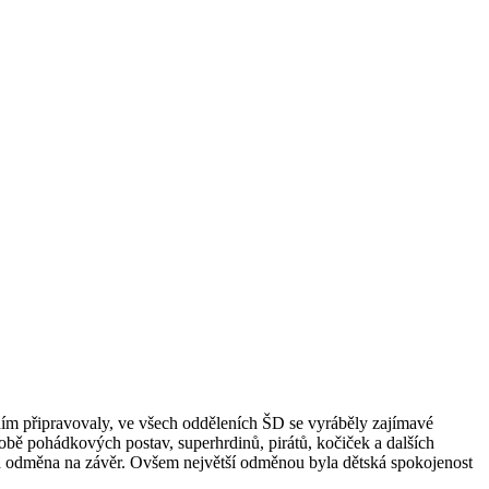
šením připravovaly, ve všech odděleních ŠD se vyráběly zajímavé
době pohádkových postav, superhrdinů, pirátů, kočiček a dalších
ná odměna na závěr. Ovšem největší odměnou byla dětská spokojenost