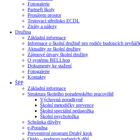
Fotogalerie
Partneři školy
Pronájem prostor
Testovací středisko ECDL
Ztráty a nálezy
Družina
Základní informace
Informace o školní družině pro rodiče budoucích prvňáč
Aktuality ze školní družiny
Zájmové útvary školní družiny
O systému BELLhop
Dokumenty ke stažení
Fotogalerie
Kontakty
ŠPP
Základní informace
Struktura školního poradenského pracoviště
Výchovná poradkyně
Školní metodičky prevence
Školní speciální pedagožka
Školní psycholožka
Schránka důvěry
e-Poradna
Preventivní program Druhý krok
Qiido – podpora nadaných dětí