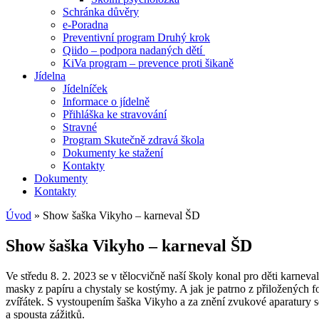
Schránka důvěry
e-Poradna
Preventivní program Druhý krok
Qiido – podpora nadaných dětí
KiVa program – prevence proti šikaně
Jídelna
Jídelníček
Informace o jídelně
Přihláška ke stravování
Stravné
Program Skutečně zdravá škola
Dokumenty ke stažení
Kontakty
Dokumenty
Kontakty
Úvod
»
Show šaška Vikyho – karneval ŠD
Show šaška Vikyho – karneval ŠD
Ve středu 8. 2. 2023 se v tělocvičně naší školy konal pro děti karne
masky z papíru a chystaly se kostýmy. A jak je patrno z přiložených f
zvířátek. S vystoupením šaška Vikyho a za znění zvukové aparatury 
a spousta zážitků.