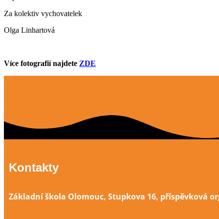
Za kolektiv vychovatelek
Olga Linhartová
Více fotografií najdete
ZDE
Kontakty
Základní škola Olomouc, Stupkova 16, příspěvková o