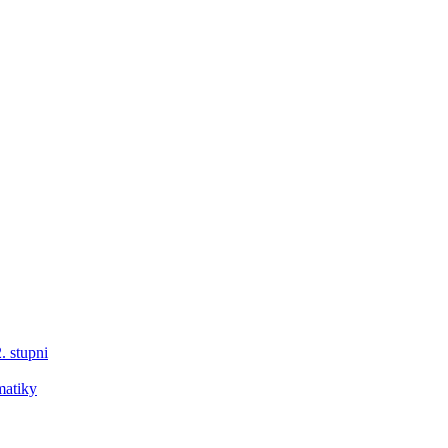
. stupni
matiky