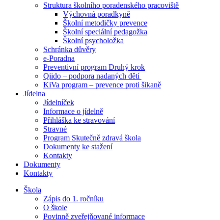
Struktura školního poradenského pracoviště
Výchovná poradkyně
Školní metodičky prevence
Školní speciální pedagožka
Školní psycholožka
Schránka důvěry
e-Poradna
Preventivní program Druhý krok
Qiido – podpora nadaných dětí
KiVa program – prevence proti šikaně
Jídelna
Jídelníček
Informace o jídelně
Přihláška ke stravování
Stravné
Program Skutečně zdravá škola
Dokumenty ke stažení
Kontakty
Dokumenty
Kontakty
Škola
Zápis do 1. ročníku
O škole
Povinně zveřejňované informace