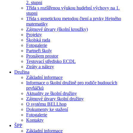
2. stupni
Třída s rozšířenou výukou hudební výchovy na 1.
stupni
Třída s genetickou metodou čtení a prvky Hejného
matematiky
Zájmové útvary (školní kroužky)
Projekty
Školská rada
Fotogalerie
Partneři školy
Pronájem prostor
Testovací středisko ECDL
Ztráty a nálezy
Družina
Základní informace
Informace o školní družině pro rodiče budoucích
prvňáčků
Aktuality ze školní družiny
Zájmové útvary školní družiny
O systému BELLhop
Dokumenty ke stažení
Fotogalerie
Kontakty
ŠPP
Základní informace