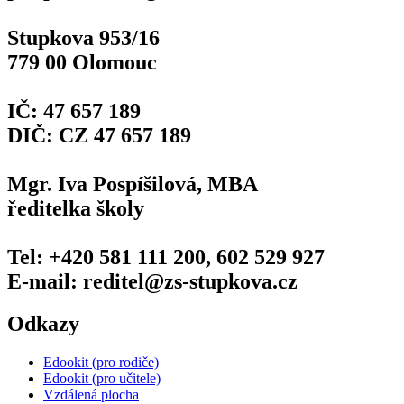
Stupkova 953/16
779 00 Olomouc
IČ: 47 657 189
DIČ: CZ 47 657 189
Mgr. Iva Pospíšilová, MBA
ředitelka školy
Tel: +420 581 111 200, 602 529 927
E-mail: reditel@zs-stupkova.cz
Odkazy
Edookit (pro rodiče)
Edookit (pro učitele)
Vzdálená plocha