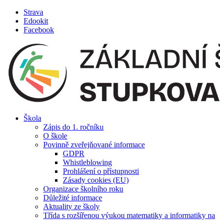
Přejít
Strava
k
Edookit
obsahu
Facebook
Škola
Zápis do 1. ročníku
O škole
Povinně zveřejňované informace
GDPR
Whistleblowing
Prohlášení o přístupnosti
Zásady cookies (EU)
Organizace školního roku
Důležité informace
Aktuality ze školy
Třída s rozšířenou výukou matematiky a informatiky na