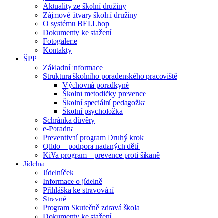
Aktuality ze školní družiny
Zájmové útvary školní družiny
O systému BELLhop
Dokumenty ke stažení
Fotogalerie
Kontakty
ŠPP
Základní informace
Struktura školního poradenského pracoviště
Výchovná poradkyně
Školní metodičky prevence
Školní speciální pedagožka
Školní psycholožka
Schránka důvěry
e-Poradna
Preventivní program Druhý krok
Qiido – podpora nadaných dětí
KiVa program – prevence proti šikaně
Jídelna
Jídelníček
Informace o jídelně
Přihláška ke stravování
Stravné
Program Skutečně zdravá škola
Dokumenty ke stažení