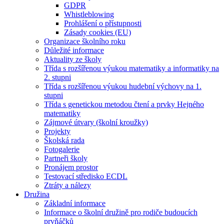
GDPR
Whistleblowing
Prohlášení o přístupnosti
Zásady cookies (EU)
Organizace školního roku
Důležité informace
Aktuality ze školy
Třída s rozšířenou výukou matematiky a informatiky na
2. stupni
Třída s rozšířenou výukou hudební výchovy na 1.
stupni
Třída s genetickou metodou čtení a prvky Hejného
matematiky
Zájmové útvary (školní kroužky)
Projekty
Školská rada
Fotogalerie
Partneři školy
Pronájem prostor
Testovací středisko ECDL
Ztráty a nálezy
Družina
Základní informace
Informace o školní družině pro rodiče budoucích
prvňáčků