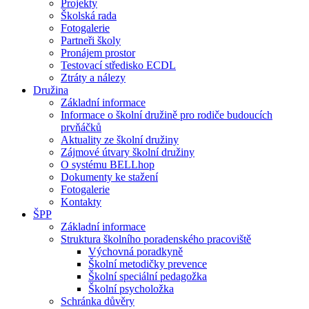
Projekty
Školská rada
Fotogalerie
Partneři školy
Pronájem prostor
Testovací středisko ECDL
Ztráty a nálezy
Družina
Základní informace
Informace o školní družině pro rodiče budoucích
prvňáčků
Aktuality ze školní družiny
Zájmové útvary školní družiny
O systému BELLhop
Dokumenty ke stažení
Fotogalerie
Kontakty
ŠPP
Základní informace
Struktura školního poradenského pracoviště
Výchovná poradkyně
Školní metodičky prevence
Školní speciální pedagožka
Školní psycholožka
Schránka důvěry