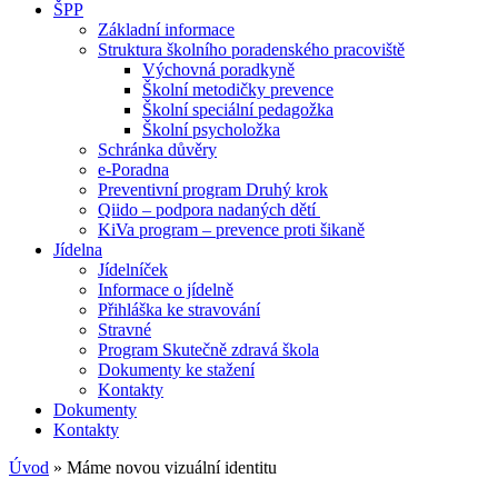
ŠPP
Základní informace
Struktura školního poradenského pracoviště
Výchovná poradkyně
Školní metodičky prevence
Školní speciální pedagožka
Školní psycholožka
Schránka důvěry
e-Poradna
Preventivní program Druhý krok
Qiido – podpora nadaných dětí
KiVa program – prevence proti šikaně
Jídelna
Jídelníček
Informace o jídelně
Přihláška ke stravování
Stravné
Program Skutečně zdravá škola
Dokumenty ke stažení
Kontakty
Dokumenty
Kontakty
Úvod
»
Máme novou vizuální identitu