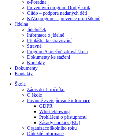
e-Poradna
Preventivní program Druhý krok
Qiido – podpora nadaných dětí
KiVa program – prevence proti šikaně
Jídelna
Jídelníček
Informace o jídelně
Přihláška ke stravování
Stravné
Program Skutečně zdravá škola
Dokumenty ke stažení
Kontakty
Dokumenty
Kontakty
Škola
Zápis do 1. ročníku
O škole
Povinně zveřejňované informace
GDPR
Whistleblowing
Prohlášení o přístupnosti
Zásady cookies (EU)
Organizace školního roku
Důležité informace