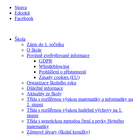
Přejít
Strava
k
Edookit
obsahu
Facebook
Škola
Zápis do 1. ročníku
O škole
Povinně zveřejňované informace
GDPR
Whistleblowing
Prohlášení o přístupnosti
Zásady cookies (EU)
Organizace školního roku
Důležité informace
Aktuality ze školy
Třída s rozšířenou výukou matematiky a informatiky na
2. stupni
Třída s rozšířenou výukou hudební výchovy na 1.
stupni
Třída s genetickou metodou čtení a prvky Hejného
matematiky
Zájmové útvary (školní kroužky)