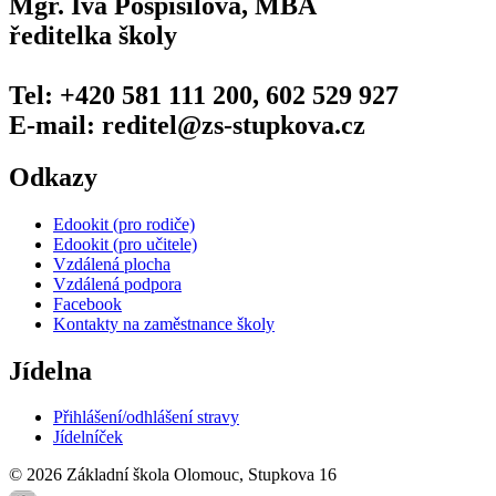
Mgr. Iva Pospíšilová, MBA
ředitelka školy
Tel: +420 581 111 200, 602 529 927
E-mail: reditel@zs-stupkova.cz
Odkazy
Edookit (pro rodiče)
Edookit (pro učitele)
Vzdálená plocha
Vzdálená podpora
Facebook
Kontakty na zaměstnance školy
Jídelna
Přihlášení/odhlášení stravy
Jídelníček
© 2026 Základní škola Olomouc, Stupkova 16