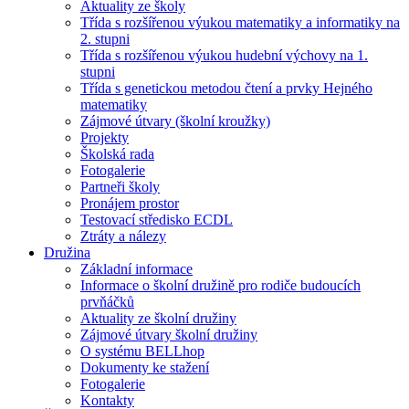
Aktuality ze školy
Třída s rozšířenou výukou matematiky a informatiky na
2. stupni
Třída s rozšířenou výukou hudební výchovy na 1.
stupni
Třída s genetickou metodou čtení a prvky Hejného
matematiky
Zájmové útvary (školní kroužky)
Projekty
Školská rada
Fotogalerie
Partneři školy
Pronájem prostor
Testovací středisko ECDL
Ztráty a nálezy
Družina
Základní informace
Informace o školní družině pro rodiče budoucích
prvňáčků
Aktuality ze školní družiny
Zájmové útvary školní družiny
O systému BELLhop
Dokumenty ke stažení
Fotogalerie
Kontakty