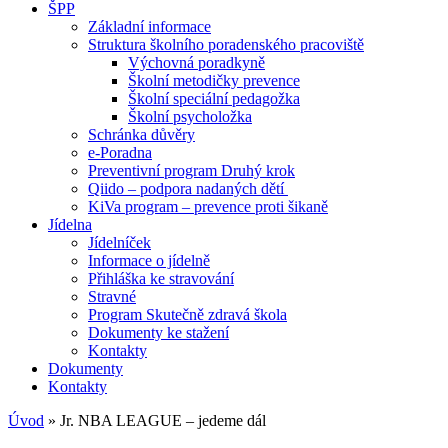
ŠPP
Základní informace
Struktura školního poradenského pracoviště
Výchovná poradkyně
Školní metodičky prevence
Školní speciální pedagožka
Školní psycholožka
Schránka důvěry
e-Poradna
Preventivní program Druhý krok
Qiido – podpora nadaných dětí
KiVa program – prevence proti šikaně
Jídelna
Jídelníček
Informace o jídelně
Přihláška ke stravování
Stravné
Program Skutečně zdravá škola
Dokumenty ke stažení
Kontakty
Dokumenty
Kontakty
Úvod
»
Jr. NBA LEAGUE – jedeme dál