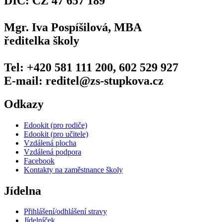
DIČ: CZ 47 657 189
Mgr. Iva Pospíšilová, MBA
ředitelka školy
Tel: +420 581 111 200, 602 529 927
E-mail: reditel@zs-stupkova.cz
Odkazy
Edookit (pro rodiče)
Edookit (pro učitele)
Vzdálená plocha
Vzdálená podpora
Facebook
Kontakty na zaměstnance školy
Jídelna
Přihlášení/odhlášení stravy
Jídelníček