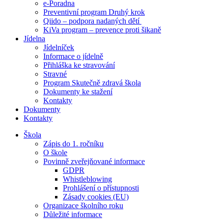
e-Poradna
Preventivní program Druhý krok
Qiido – podpora nadaných dětí
KiVa program – prevence proti šikaně
Jídelna
Jídelníček
Informace o jídelně
Přihláška ke stravování
Stravné
Program Skutečně zdravá škola
Dokumenty ke stažení
Kontakty
Dokumenty
Kontakty
Škola
Zápis do 1. ročníku
O škole
Povinně zveřejňované informace
GDPR
Whistleblowing
Prohlášení o přístupnosti
Zásady cookies (EU)
Organizace školního roku
Důležité informace