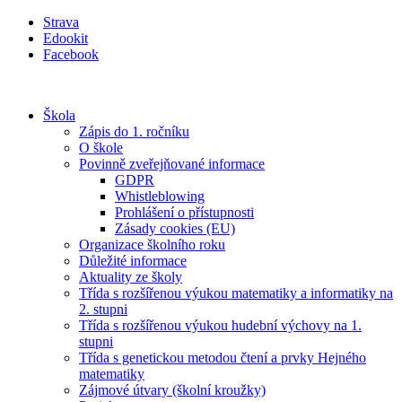
Přejít
Strava
k
Edookit
obsahu
Facebook
Škola
Zápis do 1. ročníku
O škole
Povinně zveřejňované informace
GDPR
Whistleblowing
Prohlášení o přístupnosti
Zásady cookies (EU)
Organizace školního roku
Důležité informace
Aktuality ze školy
Třída s rozšířenou výukou matematiky a informatiky na
2. stupni
Třída s rozšířenou výukou hudební výchovy na 1.
stupni
Třída s genetickou metodou čtení a prvky Hejného
matematiky
Zájmové útvary (školní kroužky)