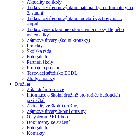
Aktuality ze školy
Třída s rozšířenou výukou matematiky a informatiky na
2. stupni
Třída s rozšířenou výukou hudební výchovy na 1.
stupni
Třída s genetickou metodou čtení a prvky Hejného
matematiky
Zájmové útvary (školní kroužky)
Projekty
Školská rada
Fotogalerie
Partneři školy
Pronájem prostor
Testovací středisko ECDL
Ztráty a nálezy
Družina
Základní informace
Informace o školní družině pro rodiče budoucích
prvňáčků
Aktuality ze školní družiny
Zájmové útvary školní družiny
O systému BELLhop
Dokumenty ke stažení
Fotogalerie
Kontakty