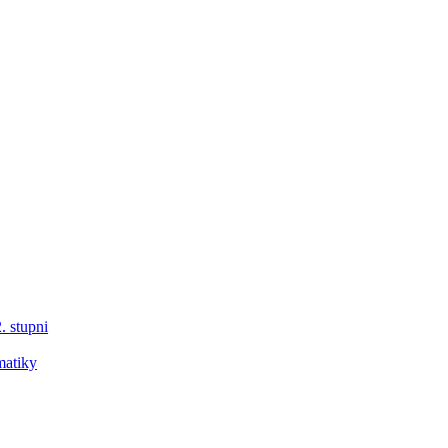
. stupni
matiky