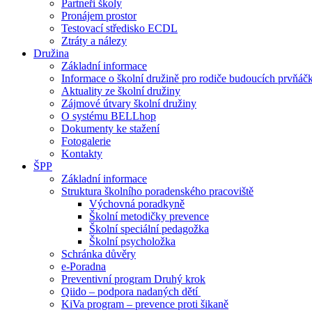
Partneři školy
Pronájem prostor
Testovací středisko ECDL
Ztráty a nálezy
Družina
Základní informace
Informace o školní družině pro rodiče budoucích prvňáč
Aktuality ze školní družiny
Zájmové útvary školní družiny
O systému BELLhop
Dokumenty ke stažení
Fotogalerie
Kontakty
ŠPP
Základní informace
Struktura školního poradenského pracoviště
Výchovná poradkyně
Školní metodičky prevence
Školní speciální pedagožka
Školní psycholožka
Schránka důvěry
e-Poradna
Preventivní program Druhý krok
Qiido – podpora nadaných dětí
KiVa program – prevence proti šikaně