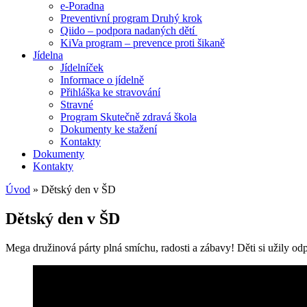
e-Poradna
Preventivní program Druhý krok
Qiido – podpora nadaných dětí
KiVa program – prevence proti šikaně
Jídelna
Jídelníček
Informace o jídelně
Přihláška ke stravování
Stravné
Program Skutečně zdravá škola
Dokumenty ke stažení
Kontakty
Dokumenty
Kontakty
Úvod
»
Dětský den v ŠD
Dětský den v ŠD
Mega družinová párty plná smíchu, radosti a zábavy! Děti si užily od