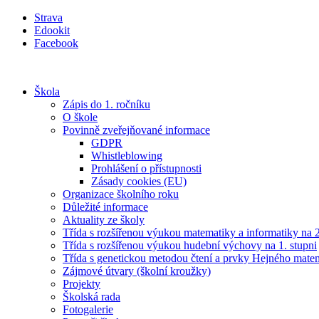
Přejít
Strava
k
Edookit
obsahu
Facebook
Škola
Zápis do 1. ročníku
O škole
Povinně zveřejňované informace
GDPR
Whistleblowing
Prohlášení o přístupnosti
Zásady cookies (EU)
Organizace školního roku
Důležité informace
Aktuality ze školy
Třída s rozšířenou výukou matematiky a informatiky na 2
Třída s rozšířenou výukou hudební výchovy na 1. stupni
Třída s genetickou metodou čtení a prvky Hejného mate
Zájmové útvary (školní kroužky)
Projekty
Školská rada
Fotogalerie