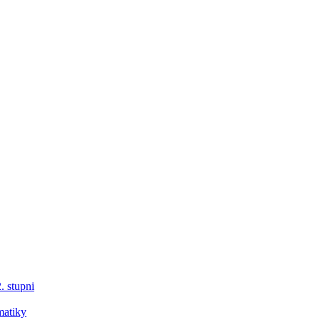
. stupni
matiky