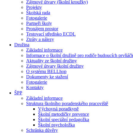
Zájmové útvary (školní kroužky)
Projekty
Školská rada
Fotogalerie
Partneři školy
Pronájem prostor
Testovací středisko ECDL
Ztráty a nálezy
Družina
Základní informace
Informace o školní družině pro rodiče budoucích prvňáč
Aktuality ze školní družiny
Zájmové útvary školní družiny
O systému BELLhop
Dokumenty ke stažení
Fotogalerie
Kontakty
ŠPP
Základní informace
Struktura školního poradenského pracoviště
Výchovná poradkyně
Školní metodičky prevence
Školní speciální pedagožka
Školní psycholožka
Schránka důvěry