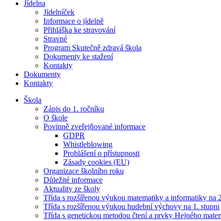
Jídelna
Jídelníček
Informace o jídelně
Přihláška ke stravování
Stravné
Program Skutečně zdravá škola
Dokumenty ke stažení
Kontakty
Dokumenty
Kontakty
Škola
Zápis do 1. ročníku
O škole
Povinně zveřejňované informace
GDPR
Whistleblowing
Prohlášení o přístupnosti
Zásady cookies (EU)
Organizace školního roku
Důležité informace
Aktuality ze školy
Třída s rozšířenou výukou matematiky a informatiky na 2
Třída s rozšířenou výukou hudební výchovy na 1. stupni
Třída s genetickou metodou čtení a prvky Hejného mate