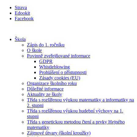
Přejít
Strava
k
Edookit
obsahu
Facebook
Škola
Zápis do 1. ročníku
O škole
Povinně zveřejňované informace
GDPR
Whistleblowing
Prohlášení o přístupnosti
Zásady cookies (EU)
Organizace školního roku
Důležité informace
Aktuality ze školy
Třída s rozšířenou výukou matematiky a informatiky na
2. stupni
Třída s rozšířenou výukou hudební výchovy na 1.
stupni
Třída s genetickou metodou čtení a prvky Hejného
matematiky
Zájmové útvary (školní kroužky)