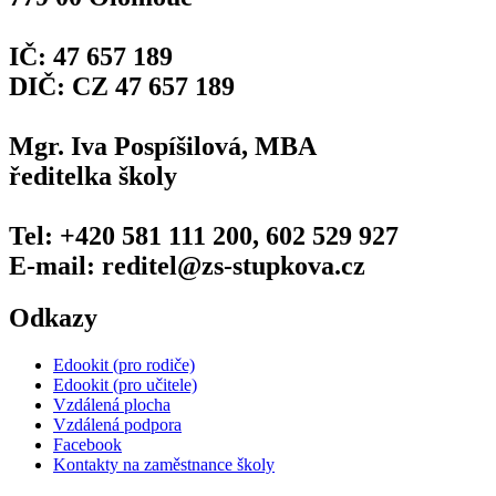
IČ: 47 657 189
DIČ: CZ 47 657 189
Mgr. Iva Pospíšilová, MBA
ředitelka školy
Tel: +420 581 111 200, 602 529 927
E-mail: reditel@zs-stupkova.cz
Odkazy
Edookit (pro rodiče)
Edookit (pro učitele)
Vzdálená plocha
Vzdálená podpora
Facebook
Kontakty na zaměstnance školy