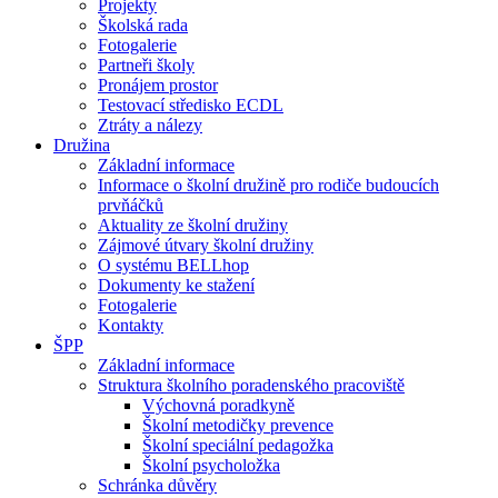
Projekty
Školská rada
Fotogalerie
Partneři školy
Pronájem prostor
Testovací středisko ECDL
Ztráty a nálezy
Družina
Základní informace
Informace o školní družině pro rodiče budoucích
prvňáčků
Aktuality ze školní družiny
Zájmové útvary školní družiny
O systému BELLhop
Dokumenty ke stažení
Fotogalerie
Kontakty
ŠPP
Základní informace
Struktura školního poradenského pracoviště
Výchovná poradkyně
Školní metodičky prevence
Školní speciální pedagožka
Školní psycholožka
Schránka důvěry