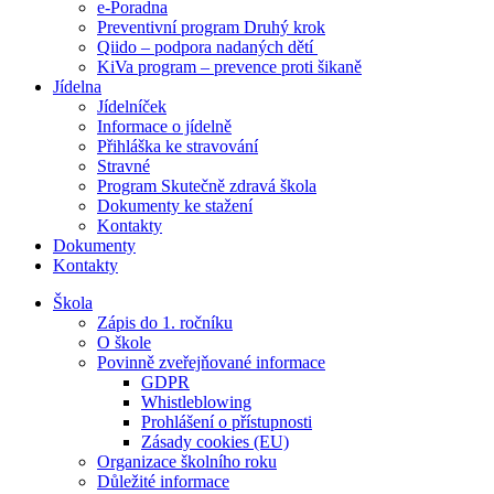
e-Poradna
Preventivní program Druhý krok
Qiido – podpora nadaných dětí
KiVa program – prevence proti šikaně
Jídelna
Jídelníček
Informace o jídelně
Přihláška ke stravování
Stravné
Program Skutečně zdravá škola
Dokumenty ke stažení
Kontakty
Dokumenty
Kontakty
Škola
Zápis do 1. ročníku
O škole
Povinně zveřejňované informace
GDPR
Whistleblowing
Prohlášení o přístupnosti
Zásady cookies (EU)
Organizace školního roku
Důležité informace