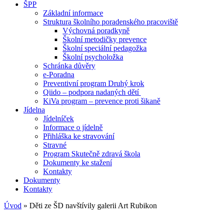
ŠPP
Základní informace
Struktura školního poradenského pracoviště
Výchovná poradkyně
Školní metodičky prevence
Školní speciální pedagožka
Školní psycholožka
Schránka důvěry
e-Poradna
Preventivní program Druhý krok
Qiido – podpora nadaných dětí
KiVa program – prevence proti šikaně
Jídelna
Jídelníček
Informace o jídelně
Přihláška ke stravování
Stravné
Program Skutečně zdravá škola
Dokumenty ke stažení
Kontakty
Dokumenty
Kontakty
Úvod
»
Děti ze ŠD navštívily galerii Art Rubikon