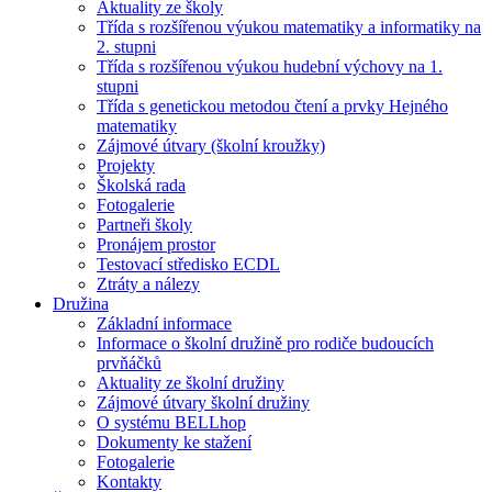
Aktuality ze školy
Třída s rozšířenou výukou matematiky a informatiky na
2. stupni
Třída s rozšířenou výukou hudební výchovy na 1.
stupni
Třída s genetickou metodou čtení a prvky Hejného
matematiky
Zájmové útvary (školní kroužky)
Projekty
Školská rada
Fotogalerie
Partneři školy
Pronájem prostor
Testovací středisko ECDL
Ztráty a nálezy
Družina
Základní informace
Informace o školní družině pro rodiče budoucích
prvňáčků
Aktuality ze školní družiny
Zájmové útvary školní družiny
O systému BELLhop
Dokumenty ke stažení
Fotogalerie
Kontakty