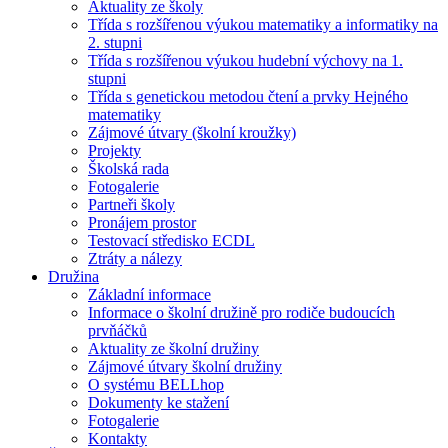
Aktuality ze školy
Třída s rozšířenou výukou matematiky a informatiky na
2. stupni
Třída s rozšířenou výukou hudební výchovy na 1.
stupni
Třída s genetickou metodou čtení a prvky Hejného
matematiky
Zájmové útvary (školní kroužky)
Projekty
Školská rada
Fotogalerie
Partneři školy
Pronájem prostor
Testovací středisko ECDL
Ztráty a nálezy
Družina
Základní informace
Informace o školní družině pro rodiče budoucích
prvňáčků
Aktuality ze školní družiny
Zájmové útvary školní družiny
O systému BELLhop
Dokumenty ke stažení
Fotogalerie
Kontakty