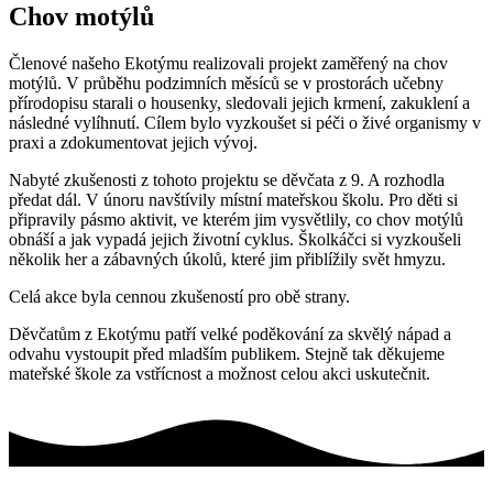
Chov motýlů
Členové našeho Ekotýmu realizovali projekt zaměřený na chov
motýlů. V průběhu podzimních měsíců se v prostorách učebny
přírodopisu starali o housenky, sledovali jejich krmení, zakuklení a
následné vylíhnutí. Cílem bylo vyzkoušet si péči o živé organismy v
praxi a zdokumentovat jejich vývoj.
Nabyté zkušenosti z tohoto projektu se děvčata z 9. A rozhodla
předat dál. V únoru navštívily místní mateřskou školu. Pro děti si
připravily pásmo aktivit, ve kterém jim vysvětlily, co chov motýlů
obnáší a jak vypadá jejich životní cyklus. Školkáčci si vyzkoušeli
několik her a zábavných úkolů, které jim přiblížily svět hmyzu.
Celá akce byla cennou zkušeností pro obě strany.
Děvčatům z Ekotýmu patří velké poděkování za skvělý nápad a
odvahu vystoupit před mladším publikem. Stejně tak děkujeme
mateřské škole za vstřícnost a možnost celou akci uskutečnit.