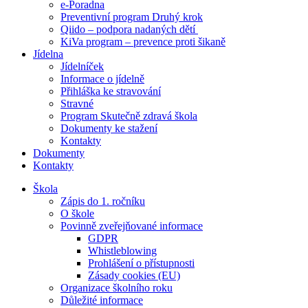
e-Poradna
Preventivní program Druhý krok
Qiido – podpora nadaných dětí
KiVa program – prevence proti šikaně
Jídelna
Jídelníček
Informace o jídelně
Přihláška ke stravování
Stravné
Program Skutečně zdravá škola
Dokumenty ke stažení
Kontakty
Dokumenty
Kontakty
Škola
Zápis do 1. ročníku
O škole
Povinně zveřejňované informace
GDPR
Whistleblowing
Prohlášení o přístupnosti
Zásady cookies (EU)
Organizace školního roku
Důležité informace