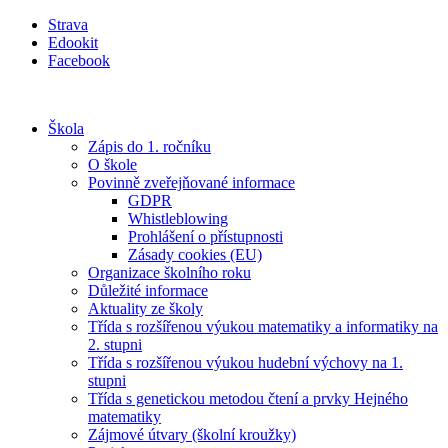
Přejít
Strava
k
Edookit
obsahu
Facebook
Škola
Zápis do 1. ročníku
O škole
Povinně zveřejňované informace
GDPR
Whistleblowing
Prohlášení o přístupnosti
Zásady cookies (EU)
Organizace školního roku
Důležité informace
Aktuality ze školy
Třída s rozšířenou výukou matematiky a informatiky na
2. stupni
Třída s rozšířenou výukou hudební výchovy na 1.
stupni
Třída s genetickou metodou čtení a prvky Hejného
matematiky
Zájmové útvary (školní kroužky)