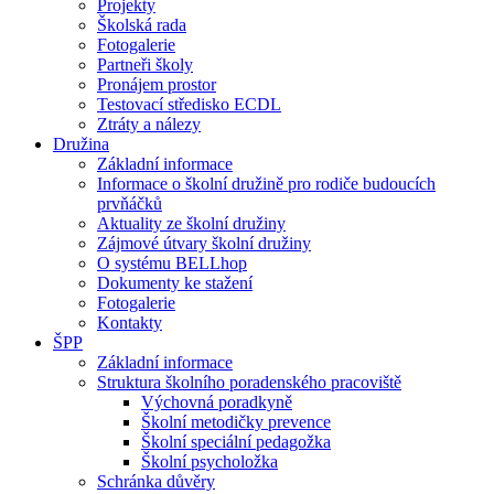
Projekty
Školská rada
Fotogalerie
Partneři školy
Pronájem prostor
Testovací středisko ECDL
Ztráty a nálezy
Družina
Základní informace
Informace o školní družině pro rodiče budoucích
prvňáčků
Aktuality ze školní družiny
Zájmové útvary školní družiny
O systému BELLhop
Dokumenty ke stažení
Fotogalerie
Kontakty
ŠPP
Základní informace
Struktura školního poradenského pracoviště
Výchovná poradkyně
Školní metodičky prevence
Školní speciální pedagožka
Školní psycholožka
Schránka důvěry