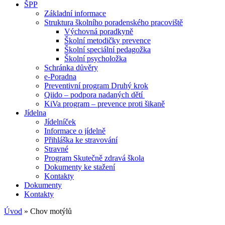
ŠPP
Základní informace
Struktura školního poradenského pracoviště
Výchovná poradkyně
Školní metodičky prevence
Školní speciální pedagožka
Školní psycholožka
Schránka důvěry
e-Poradna
Preventivní program Druhý krok
Qiido – podpora nadaných dětí
KiVa program – prevence proti šikaně
Jídelna
Jídelníček
Informace o jídelně
Přihláška ke stravování
Stravné
Program Skutečně zdravá škola
Dokumenty ke stažení
Kontakty
Dokumenty
Kontakty
Úvod
»
Chov motýlů