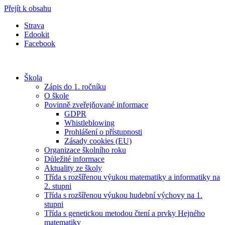
Přejít k obsahu
Strava
Edookit
Facebook
Škola
Zápis do 1. ročníku
O škole
Povinně zveřejňované informace
GDPR
Whistleblowing
Prohlášení o přístupnosti
Zásady cookies (EU)
Organizace školního roku
Důležité informace
Aktuality ze školy
Třída s rozšířenou výukou matematiky a informatiky na
2. stupni
Třída s rozšířenou výukou hudební výchovy na 1.
stupni
Třída s genetickou metodou čtení a prvky Hejného
matematiky