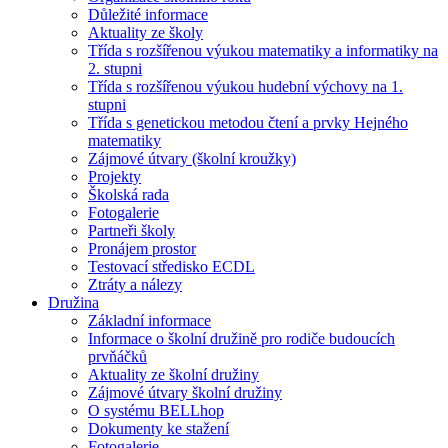
Důležité informace
Aktuality ze školy
Třída s rozšířenou výukou matematiky a informatiky na
2. stupni
Třída s rozšířenou výukou hudební výchovy na 1.
stupni
Třída s genetickou metodou čtení a prvky Hejného
matematiky
Zájmové útvary (školní kroužky)
Projekty
Školská rada
Fotogalerie
Partneři školy
Pronájem prostor
Testovací středisko ECDL
Ztráty a nálezy
Družina
Základní informace
Informace o školní družině pro rodiče budoucích
prvňáčků
Aktuality ze školní družiny
Zájmové útvary školní družiny
O systému BELLhop
Dokumenty ke stažení
Fotogalerie