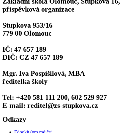
Základní škola Olomouc, Stupkova 16,
příspěvková organizace
Stupkova 953/16
779 00 Olomouc
IČ: 47 657 189
DIČ: CZ 47 657 189
Mgr. Iva Pospíšilová, MBA
ředitelka školy
Tel: +420 581 111 200, 602 529 927
E-mail: reditel@zs-stupkova.cz
Odkazy
Edookit (pro rodiče)