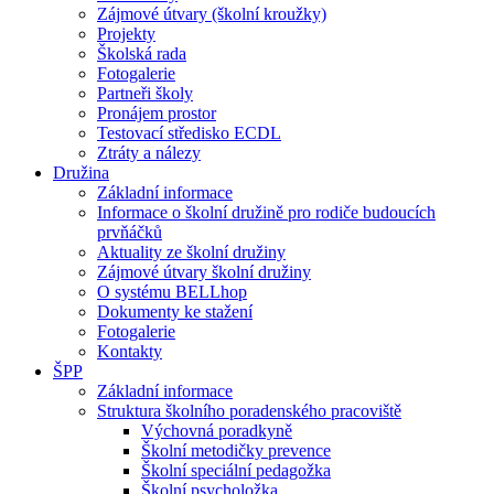
Zájmové útvary (školní kroužky)
Projekty
Školská rada
Fotogalerie
Partneři školy
Pronájem prostor
Testovací středisko ECDL
Ztráty a nálezy
Družina
Základní informace
Informace o školní družině pro rodiče budoucích
prvňáčků
Aktuality ze školní družiny
Zájmové útvary školní družiny
O systému BELLhop
Dokumenty ke stažení
Fotogalerie
Kontakty
ŠPP
Základní informace
Struktura školního poradenského pracoviště
Výchovná poradkyně
Školní metodičky prevence
Školní speciální pedagožka
Školní psycholožka