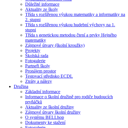
Důležité informace
Aktuality ze školy
Třída s rozšířenou výukou matematiky a informatiky na
2. stupni
Třída s rozšířenou výukou hudební výchovy na 1.
stupni
Třída s genetickou metodou čtení a prvky Hejného
matematiky
Zájmové útvary (školní kroužky)
Projekty
Školská rada
Fotogalerie
Partneři školy
Pronájem prostor
Testovací středisko ECDL
Ztráty a nálezy
Družina
Základní informace
Informace o školní družině pro rodiče budoucích
prvňáčků
Aktuality ze školní družiny
Zájmové útvary školní družiny
O systému BELLhop
Dokumenty ke stažení
Fotogalerie