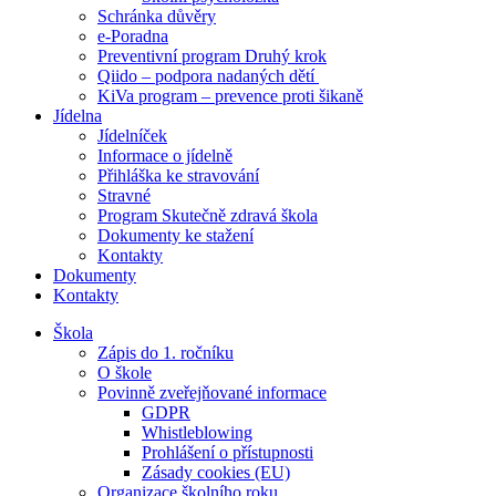
Schránka důvěry
e-Poradna
Preventivní program Druhý krok
Qiido – podpora nadaných dětí
KiVa program – prevence proti šikaně
Jídelna
Jídelníček
Informace o jídelně
Přihláška ke stravování
Stravné
Program Skutečně zdravá škola
Dokumenty ke stažení
Kontakty
Dokumenty
Kontakty
Škola
Zápis do 1. ročníku
O škole
Povinně zveřejňované informace
GDPR
Whistleblowing
Prohlášení o přístupnosti
Zásady cookies (EU)
Organizace školního roku