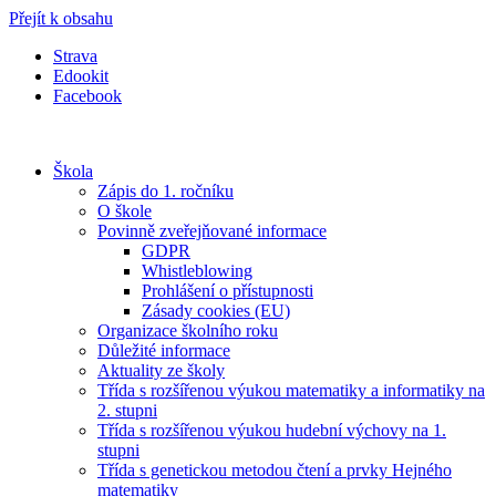
Přejít k obsahu
Strava
Edookit
Facebook
Škola
Zápis do 1. ročníku
O škole
Povinně zveřejňované informace
GDPR
Whistleblowing
Prohlášení o přístupnosti
Zásady cookies (EU)
Organizace školního roku
Důležité informace
Aktuality ze školy
Třída s rozšířenou výukou matematiky a informatiky na
2. stupni
Třída s rozšířenou výukou hudební výchovy na 1.
stupni
Třída s genetickou metodou čtení a prvky Hejného
matematiky