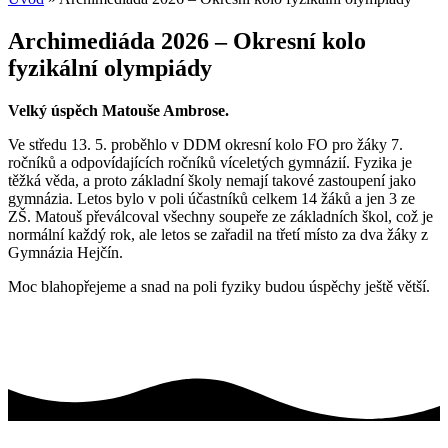
Archimediáda 2026 – Okresní kolo
fyzikální olympiády
Velký úspěch Matouše Ambrose.
Ve středu 13. 5. proběhlo v DDM okresní kolo FO pro žáky 7.
ročníků a odpovídajících ročníků víceletých gymnázií. Fyzika je
těžká věda, a proto základní školy nemají takové zastoupení jako
gymnázia. Letos bylo v poli účastníků celkem 14 žáků a jen 3 ze
ZŠ. Matouš převálcoval všechny soupeře ze základních škol, což je
normální každý rok, ale letos se zařadil na třetí místo za dva žáky z
Gymnázia Hejčín.
Moc blahopřejeme a snad na poli fyziky budou úspěchy ještě větší.