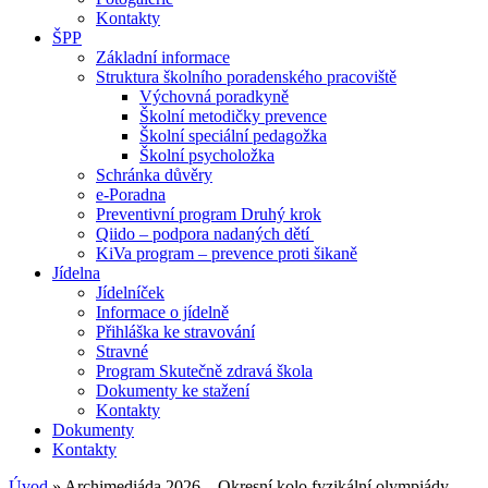
Kontakty
ŠPP
Základní informace
Struktura školního poradenského pracoviště
Výchovná poradkyně
Školní metodičky prevence
Školní speciální pedagožka
Školní psycholožka
Schránka důvěry
e-Poradna
Preventivní program Druhý krok
Qiido – podpora nadaných dětí
KiVa program – prevence proti šikaně
Jídelna
Jídelníček
Informace o jídelně
Přihláška ke stravování
Stravné
Program Skutečně zdravá škola
Dokumenty ke stažení
Kontakty
Dokumenty
Kontakty
Úvod
»
Archimediáda 2026 – Okresní kolo fyzikální olympiády