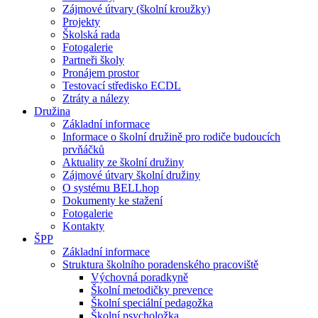
Zájmové útvary (školní kroužky)
Projekty
Školská rada
Fotogalerie
Partneři školy
Pronájem prostor
Testovací středisko ECDL
Ztráty a nálezy
Družina
Základní informace
Informace o školní družině pro rodiče budoucích
prvňáčků
Aktuality ze školní družiny
Zájmové útvary školní družiny
O systému BELLhop
Dokumenty ke stažení
Fotogalerie
Kontakty
ŠPP
Základní informace
Struktura školního poradenského pracoviště
Výchovná poradkyně
Školní metodičky prevence
Školní speciální pedagožka
Školní psycholožka