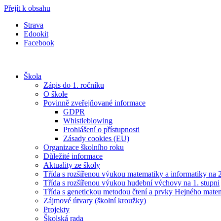
Přejít k obsahu
Strava
Edookit
Facebook
Škola
Zápis do 1. ročníku
O škole
Povinně zveřejňované informace
GDPR
Whistleblowing
Prohlášení o přístupnosti
Zásady cookies (EU)
Organizace školního roku
Důležité informace
Aktuality ze školy
Třída s rozšířenou výukou matematiky a informatiky na 2
Třída s rozšířenou výukou hudební výchovy na 1. stupni
Třída s genetickou metodou čtení a prvky Hejného mate
Zájmové útvary (školní kroužky)
Projekty
Školská rada