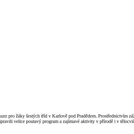
í kurz pro žáky šestých tříd v Karlově pod Pradědem. Prostřednictvím z
připravili velice poutavý program a zajímavé aktivity v přírodě i v tělo