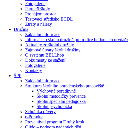
Fotogalerie
Partneři školy
Pronájem prostor
Testovací středisko ECDL
Ztráty a nálezy
Družina
Základní informace
Informace o školní družině pro rodiče budoucích prvňáč
Aktuality ze školní družiny
Zájmové útvary školní družiny
O systému BELLhop
Dokumenty ke stažení
Fotogalerie
Kontakty
ŠPP
Základní informace
Struktura školního poradenského pracoviště
Výchovná poradkyně
Školní metodičky prevence
Školní speciální pedagožka
Školní psycholožka
Schránka důvěry
e-Poradna
Preventivní program Druhý krok
Qiido – podpora nadaných dětí