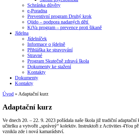
Schránka důvěry
e-Poradna
Preventivní program Druhý krok
Qiido – podpora nadaných dětí
KiVa program – prevence proti šikaně
Jídelna
Jídelníček
Informace o jídelně
Přihláška ke stravování
Stravné
Program Skutečně zdravá škola
Dokumenty ke stažení
Kontakty
Dokumenty
Kontakty
Úvod
»
Adaptační kurz
Adaptační kurz
Ve dnech 20. – 22. 9. 2023 pořádala naše škola již tradiční adaptačn
učitelku a vytvořit „správný“ kolektiv. Instruktoři z Activities 4You 
vznikla zde i nová kamarádství.