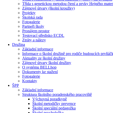
Třída s genetickou metodou čtení a prvky Hejného mate
Zájmové útvary (školní kroužky)
Projekty
Školská rada
Fotogalerie
Partneři školy
Pronájem prostor
Testovací středisko ECDL
Ztráty a nálezy
Družina
Základní informace
Informace o školní družině pro rodiče budoucích prvňáč
Aktuality ze školní družiny
Zájmové útvary školní družiny
O systému BELLhop
Dokumenty ke stažení
Fotogalerie
Kontakty
ŠPP
Základní informace
Struktura školního poradenského pracoviště
Výchovná poradkyně
Školní metodičky prevence
Školní speciální pedagožka
Školní psycholožka