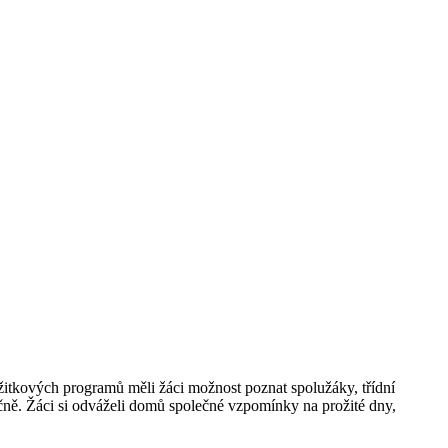
ážitkových programů měli žáci možnost poznat spolužáky, třídní
cvičně. Žáci si odváželi domů společné vzpomínky na prožité dny,