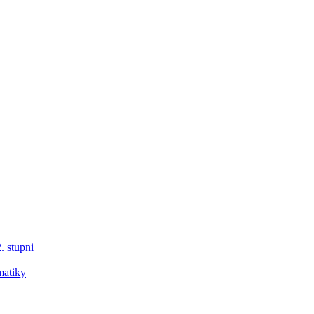
. stupni
matiky