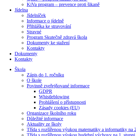
KiVa program – prevence proti šikaně
Jídelna
Jídelníček
Informace o jídelně
Přihláška ke stravování
Stravné
Program Skutečně zdravá škola
Dokumenty ke stažení
Kontakty
Dokumenty
Kontakty
Škola
Zápis do 1. ročníku
O škole
Povinně zveřejňované informace
GDPR
Whistleblowing
Prohlášení o přístupnosti
Zásady cookies (EU)
Organizace školního roku
Důležité informace
Aktuality ze školy
Třída s rozšířenou výukou matematiky a informatiky na 2
Třída s rozšířenou výukou hudební výchovy na 1. stupni