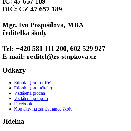
IČ: 47 657 189
DIČ: CZ 47 657 189
Mgr. Iva Pospíšilová, MBA
ředitelka školy
Tel: +420 581 111 200, 602 529 927
E-mail: reditel@zs-stupkova.cz
Odkazy
Edookit (pro rodiče)
Edookit (pro učitele)
Vzdálená plocha
Vzdálená podpora
Facebook
Kontakty na zaměstnance školy
Jídelna